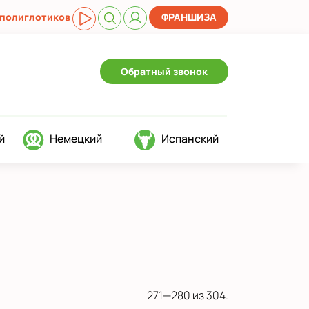
 полиглотиков
ФРАНШИЗА
Обратный звонок
й
Немецкий
Испанский
271—280 из 304.