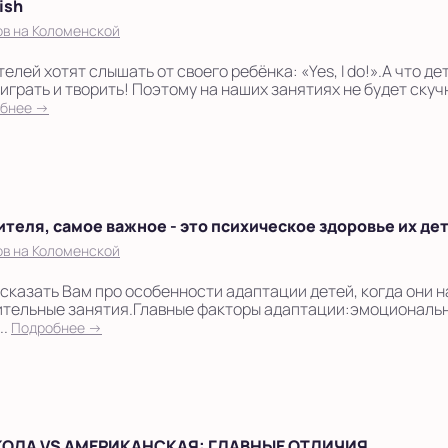
ish
ов на Коломенской
лей хотят слышать от своего ребёнка: «Yes, I do!».А что д
играть и творить! Поэтому на наших занятиях не будет скуч
бнее →
теля, самое важное - это психическое здоровье их дет
ов на Коломенской
сказать Вам про особенности адаптации детей, когда они н
нительные занятия.Главные факторы адаптации:эмоциональ
..
Подробнее →
ОЛА VS АМЕРИКАНСКАЯ: ГЛАВНЫЕ ОТЛИЧИЯ