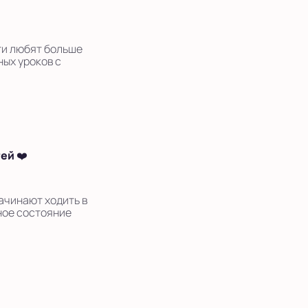
ети любят больше
ных уроков с
ей ❤️
ачинают ходить в
ное состояние