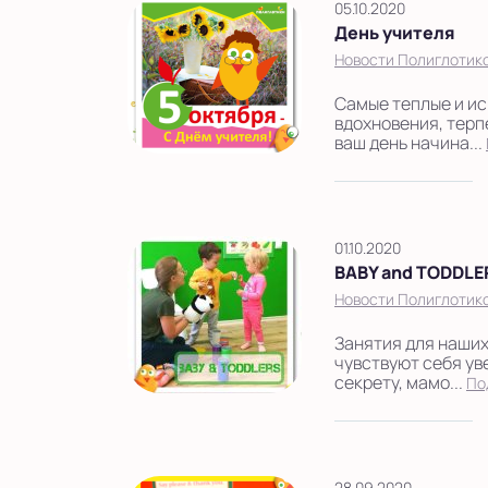
05.10.2020
Показать на карте
День учителя
Выбрать другой город
Новости Полиглотик
Самые теплые и ис
вдохновения, терп
ваш день начина...
01.10.2020
BABY and TODDLE
Новости Полиглотик
Занятия для наших
чувствуют себя ув
секрету, мамо...
По
28.09.2020