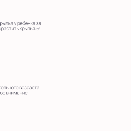
крылья у ребенка за
вырастить крылья:✅
кольного возраста!
шое внимание