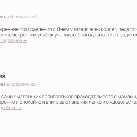
ов на Коломенской
кренние поздравления с Днем учителя всех коллег, педаго
ения, искренних улыбок учеников, благодарности от родите
Подробнее →
RS
ов на Коломенской
 самых маленьких полиглотиков проходят вместе с мамами
еренно и спокойно и впитывают знания легко и с удовольст
дробнее →