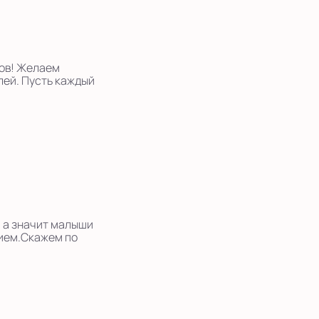
гов! Желаем
лей. Пусть каждый
, а значит малыши
вием.Скажем по