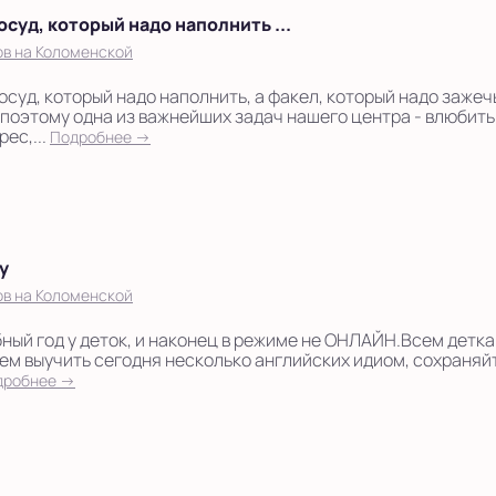
осуд, который надо наполнить ...
ов на Коломенской
осуд, который надо наполнить, а факел, который надо зажеч
поэтому одна из важнейших задач нашего центра - влюбить
рес,...
Подробнее →
у
ов на Коломенской
бный год у деток, и наконец в режиме не ОНЛАЙН.Всем детк
аем выучить сегодня несколько английских идиом, сохраняйт
дробнее →