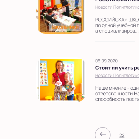
Новости Полиглотик
РОССИЙСКАЯ ШКОЛ
по одной учебной 
а специализиров..
06.09.2020
Стоит ли учить 
Новости Полиглотик
Наше мнение - од
ответсвенности.На
способность поста
←
22