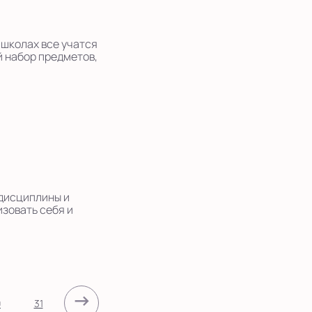
колах все учатся
й набор предметов,
одисциплины и
изовать себя и
→
0
31