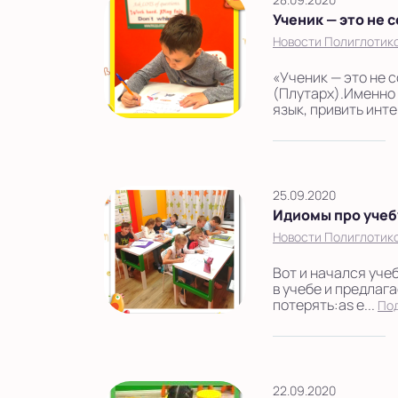
Ученик — это не с
Новости Полиглотик
«Ученик — это не с
(Плутарх).Именно 
язык, привить инте
25.09.2020
Идиомы про учеб
Новости Полиглотик
Вот и начался уче
в учебе и предлаг
потерять:as e...
По
22.09.2020