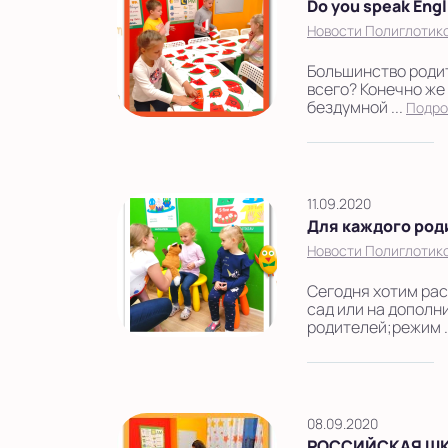
Do you speak Engl
Новости Полиглотик
Большинство родите
всего? Конечно же 
бездумной ...
Подро
11.09.2020
Для каждого роди
Новости Полиглотик
Сегодня хотим рас
сад или на допол
родителей;режим .
08.09.2020
РОССИЙСКАЯ ШК