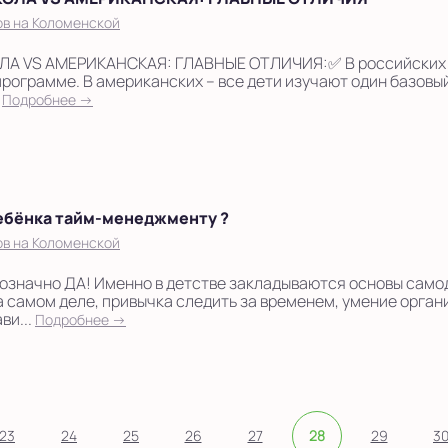
ов на Коломенской
А VS АМЕРИКАНСКАЯ: ГЛАВНЫЕ ОТЛИЧИЯ:✅ В российских ш
программе. В американских – все дети изучают один базовы
.
Подробнее →
ребёнка тайм-менеджменту ?
ов на Коломенской
нозначно ДА! Именно в детстве закладываются основы сам
 самом деле, привычка следить за временем, умение орган
ви...
Подробнее →
23
24
25
26
27
28
29
3