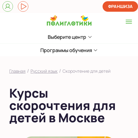
ФРАНШИЗА
Выберите центр
Выберите центр
Верхние Лихоборы
Программы обучения
ЖК Прокшино
/
/
Главная
Русский язык
Скорочтение для детей
Ломоносовский
Курсы
Филевский парк
скорочтения для
Якиманка
детей в Москве
в Южном Бутово
во Внуково