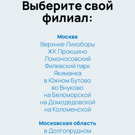
Выберите свой
филиал:
Москва
Верхние Лихоборы
ЖК Прокшино
Ломоносовский
Филевский парк
Якиманка
в Южном Бутово
во Внуково
на Беломорской
на Домодедовской
на Коломенской
Московская область
в Долгопрудном