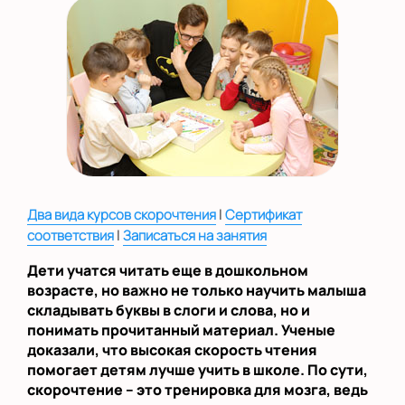
на Беломорской
на Домодедовской
на Коломенской
в Московской
области
Показать на карте
Выбрать другой город
|
Два вида курсов скорочтения
Сертификат
|
соответствия
Записаться на занятия
Дети учатся читать еще в дошкольном
возрасте, но важно не только научить малыша
складывать буквы в слоги и слова, но и
понимать прочитанный материал. Ученые
доказали, что высокая скорость чтения
помогает детям лучше учить в школе. По сути,
скорочтение – это тренировка для мозга, ведь