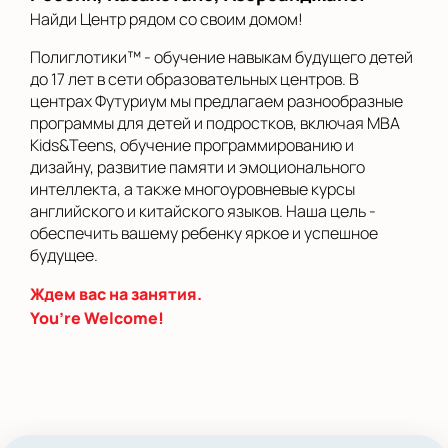
на Беломорской
Найди Центр рядом со своим домом!
на Домодедовской
Полиглотики™ - обучение навыкам будущего детей
до 17 лет в сети образовательных центров. В
на Коломенской
центрах Футуриум мы предлагаем разнообразные
в Московской
программы для детей и подростков, включая MBA
области
Kids&Teens, обучение программированию и
дизайну, развитие памяти и эмоционального
Показать на карте
интеллекта, а также многоуровневые курсы
английского и китайского языков. Наша цель -
Выбрать другой город
обеспечить вашему ребенку яркое и успешное
будущее.
Ждем вас на занятия.
You’re Welcome!