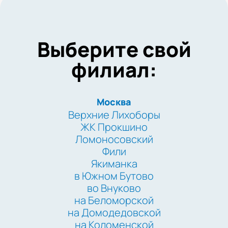
Выберите свой
филиал:
Москва
Верхние Лихоборы
ЖК Прокшино
Ломоносовский
Фили
Якиманка
в Южном Бутово
во Внуково
на Беломорской
на Домодедовской
на Коломенской