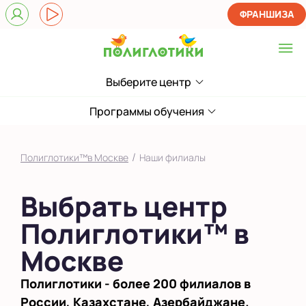
ФРАНШИЗА
Выберите центр
Выберите центр
Верхние Лихоборы
Программы обучения
ЖК Прокшино
/
Полиглотики™в Москве
Наши филиалы
Ломоносовский
Выбрать центр
Фили
Полиглотики™ в
Якиманка
Москве
в Южном Бутово
во Внуково
Полиглотики - более 200 филиалов в
России, Казахстане, Азербайджане.