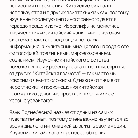
написания и прочтения. Китайские символы
используются и в других азиатских языках, поэтому
изучение последующего иностранного дается
гораздо проще и легче. Иероглифы не менялись
тысячелетиями, китайский язык - многовековая
система знаков, передающая не только
информацию, а культурный мир целого народа с его
философией, традициями, мировоззрением,
сознанием. Изучение китайского с детства
поможет вашему ребенку познать истины, скрытые
от других. “Китайская грамота” — так часто мы
говорим о чем-то сложном. Однако в отличие от
иероглифики и произношения китайская
грамматика довольно проста, и школьники ее
хорошо усваивают!.
Язык Поднебесной называют одним из самых
чувствительных, поэтому очень важно научиться во
время диалога интонацией выражать свои эмоции.
Изучение китайского в процессе общения