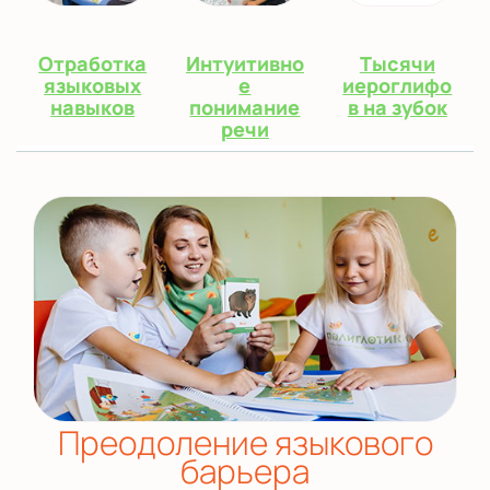
Отработка
Интуитивно
Тысячи
языковых
е
иероглифо
навыков
понимание
в на зубок
речи
Преодоление языкового
барьера