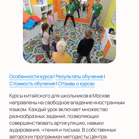
на Беломорской
на Домодедовской
на Коломенской
в Московской
области
Показать на карте
Выбрать другой город
|
|
Особенности курса
Результаты обучения
|
Стоимость обучения
Отзывы о курсах
Курсы китайского для школьников в Москве
направлены на свободное владение иностранным
языком. Каждый урок включает множество
разнообразных заданий, позволяющих
совершенствовать артикуляцию, навыки
аудирования, чтения и письма. В собственных
авторских программах методисты Центра