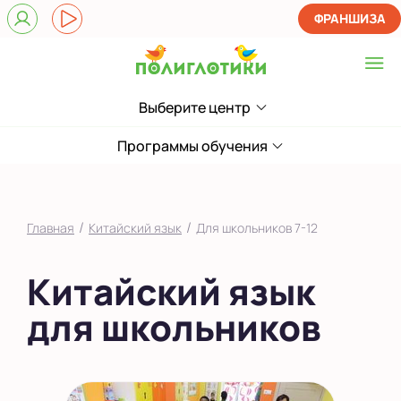
ФРАНШИЗА
Выберите центр
Выберите центр
Верхние Лихоборы
Программы обучения
ЖК Прокшино
Ломоносовский
/
/
Главная
Китайский язык
Для школьников 7-12
Филевский парк
Китайский язык
Якиманка
для школьников
в Южном Бутово
во Внуково