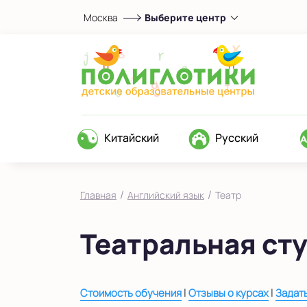
Москва
Выберите центр
Выберите центр
Верхние Лихоборы
ЖК Прокшино
Ломоносовский
Фили
Китайский
Русский
Якиманка
в Южном Бутово
во Внуково
/
/
Главная
Английский язык
Театр
на Беломорской
Театральная ст
на Домодедовской
на Коломенской
в Московской области
|
|
Стоимость обучения
Отзывы о курсах
Задат