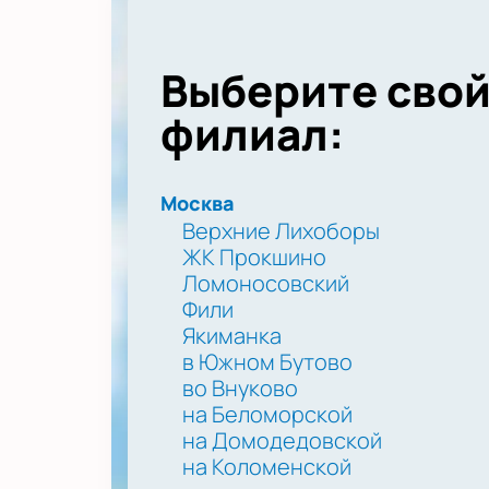
Выберите сво
филиал:
Москва
Верхние Лихоборы
ЖК Прокшино
Ломоносовский
Фили
Якиманка
в Южном Бутово
во Внуково
на Беломорской
на Домодедовской
на Коломенской