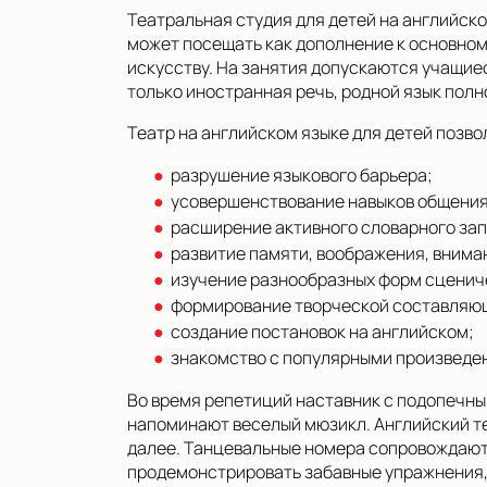
Показать на карте
Театральная студия для детей на английск
может посещать как дополнение к основном
Выбрать другой город
искусству. На занятия допускаются учащиес
только иностранная речь, родной язык пол
Театр на английском языке для детей позво
разрушение языкового барьера;
усовершенствование навыков общения 
расширение активного словарного зап
развитие памяти, воображения, внима
изучение разнообразных форм сценич
формирование творческой составляющ
создание постановок на английском;
знакомство с популярными произведен
Во время репетиций наставник с подопечны
напоминают веселый мюзикл. Английский те
далее. Танцевальные номера сопровождают
продемонстрировать забавные упражнения, 