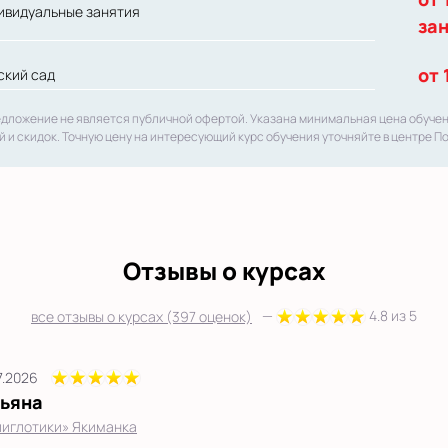
ивидуальные занятия
за
от 
ский сад
едложение не является публичной офертой. Указана минимальная цена обуче
й и скидок. Точную цену на интересующий курс обучения уточняйте в центре П
Отзывы о курсах
—
4.8 из 5
все отзывы о курсах (397 оценок)
7.2026
тьяна
иглотики» Якиманка