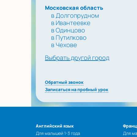
Московская область
в Долгопрудном
в Ивантеевке
в Одинцово
в Путилково
в Чехове
Выбрать другой город
Обратный звонок
Записаться на пробный урок
Английский язык
Франц
Для малышей 1-3 года
Для ма