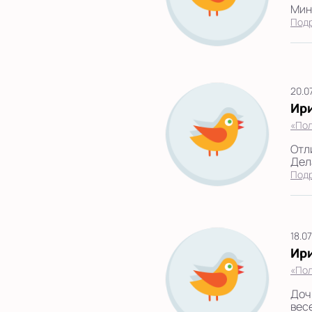
Мини
Под
20.0
Ир
«Пол
Отл
Дел
Под
18.0
Ир
«Пол
Доч
весе