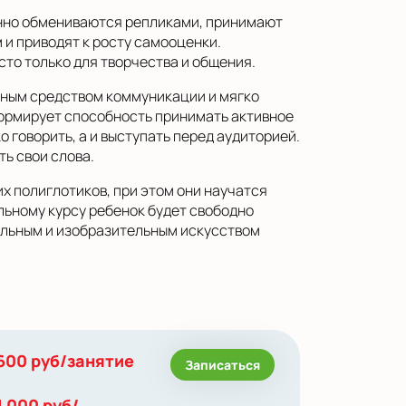
янно обмениваются репликами, принимают
 и приводят к росту самооценки.
сто только для творчества и общения.
нным средством коммуникации и мягко
 формирует способность принимать активное
о говорить, а и выступать перед аудиторией.
ь свои слова.
их полиглотиков, при этом они научатся
льному курсу ребенок будет свободно
кальным и изобразительным искусством
600 руб/занятие
Записаться
1 000 руб/