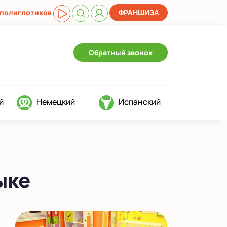
 полиглотиков
ФРАНШИЗА
Обратный звонок
й
Немецкий
Испанский
ыке