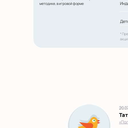
Инд
методике, в игровой форме
Дет
* Пр
акци
20.0
Та
«Пол