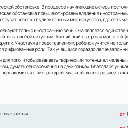
жеской обстановке. В процессе начинающие актеры посто
ческая обстановка повышают уровень владения иностранным
огрузит ребенка в удивительный мир искусства, где есть ме
ользуют только иностранную речь. Она является единстве
обойтись в любой ситуации. Английский театр для малышей
ругих. Участвуя в представлениях, ребенок учится не тольк
 рифмованные роли. Так учащимся гораздо легче запомнит
н для того, чтобы развивать творческий потенциал маленьк
ном, думать одновременно на двух языках. Благодаря уника
, познакомится с литературой, музыкой, хореографией, во
от 
пповые занятия
от 