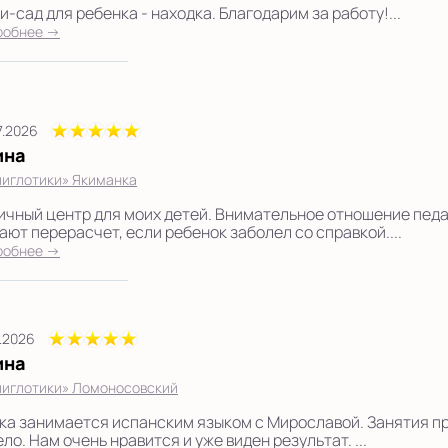
-сад для ребенка - находка. Благодарим за работу!...
робнее →
7.2026
ина
иглотики» Якиманка
ичный центр для моих детей. Внимательное отношение педа
ают перерасчет, если ребенок заболел со справкой....
робнее →
7.2026
ина
иглотики» Ломоносовский
ка занимается испанским языком с Мирославой. Занятия п
ло. Нам очень нравится и уже виден результат. ...