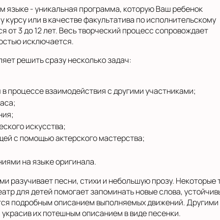
ом языке - уникальная программа, которую Ваш ребенок
у курсу или в качестве факультатива по исполнительскому
я от 3 до 12 лет. Весь творческий процесс сопровождает
ностью исключается.
ляет решить сразу несколько задач:
в процессе взаимодействия с другими участниками;
аса;
ния;
еского искусства;
ей с помощью актерского мастерства;
иями на языке оригинала.
ми разучивает песни, стихи и небольшую прозу. Некоторые
атр для детей помогает запоминать новые слова, устойчивы
ся подробным описанием выполняемых движений. Другими с
украсив их потешным описанием в виде песенки.