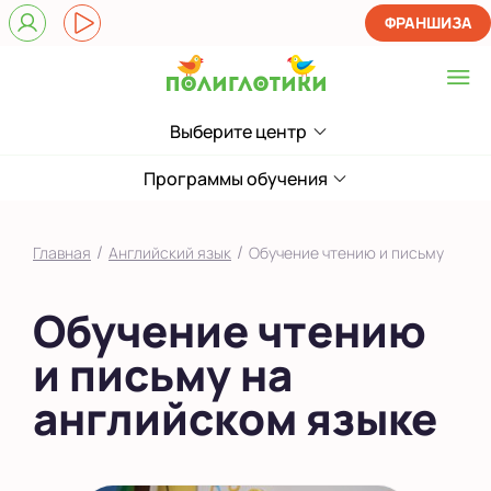
ФРАНШИЗА
Выберите центр
Выберите центр
Верхние Лихоборы
Программы обучения
ЖК Прокшино
/
/
Главная
Английский язык
Обучение чтению и письму
Ломоносовский
Обучение чтению
Фили
и письму на
Якиманка
английском языке
в Южном Бутово
во Внуково