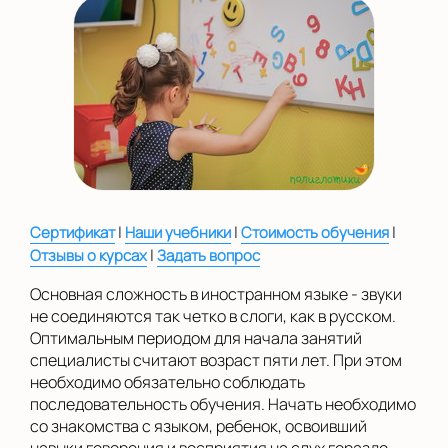
на Беломорской
на Домодедовской
на Коломенской
в Московской
области
Показать на карте
Выбрать другой город
|
|
|
Сертификат
Наши учебники
Стоимость обучения
|
Отзывы о курсах
Задать вопрос
Основная сложность в иностранном языке - звуки
не соединяются так четко в слоги, как в русском.
Оптимальным периодом для начала занятий
специалисты считают возраст пяти лет. При этом
необходимо обязательно соблюдать
последовательность обучения. Начать необходимо
со знакомства с языком, ребенок, освоивший