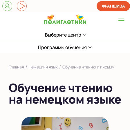
ФРАНШИЗА
Выберите центр
Выберите центр
Верхние Лихоборы
Программы обучения
ЖК Прокшино
/
/
Главная
Немецкий язык
Обучение чтению и письму
Ломоносовский
Обучение чтению
Филевский парк
на немецком языке
Якиманка
в Южном Бутово
во Внуково