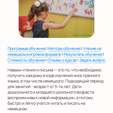
на Беломорской
на Домодедовской
на Коломенской
в Московской
области
Показать на карте
|
|
Программа обучения
Методы обучения
Чтение на
|
|
немецком в игровом формате
Результаты обучения
Выбрать другой город
|
|
Стоимость обучения
Отзывы о курсах
Задать вопрос
Навыки чтения и письма — это то, что необходимо
получить каждому в ходе изучения иностранного
языка, в том числе немецкого. Подходящий период
для занятий - возраст от 5-ти лет. Дети
дошкольного и младшего школьного возраста
восприимчивы к новой информации, а потому
быстро и легко учатся читать и писать на
немецком.