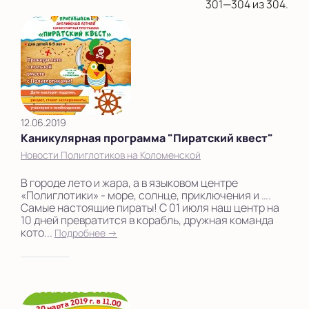
на Беломорской
301—304 из 304.
на Домодедовской
на Коломенской
в Московской
области
12.06.2019
Показать на карте
Каникулярная программа "Пиратский квест"
Выбрать другой город
Новости Полиглотиков на Коломенской
В городе лето и жара, а в языковом центре
«Полиглотики» - море, солнце, приключения и ….
Самые настоящие пираты! С 01 июля наш центр на
10 дней превратится в корабль, дружная команда
кото...
Подробнее →