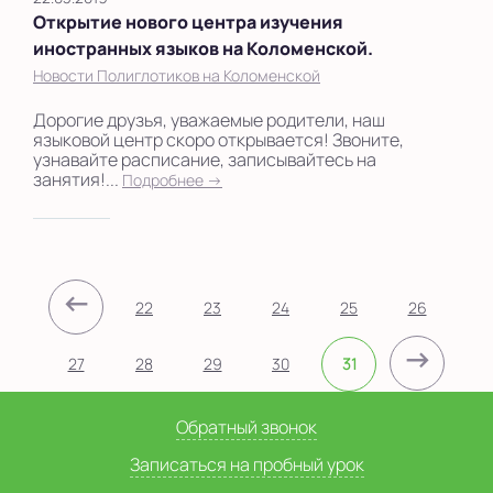
Открытие нового центра изучения
иностранных языков на Коломенской.
Новости Полиглотиков на Коломенской
Дорогие друзья, уважаемые родители, наш
языковой центр скоро открывается! Звоните,
узнавайте расписание, записывайтесь на
занятия!...
Подробнее →
←
22
23
24
25
26
→
27
28
29
30
31
Обратный звонок
Записаться на пробный урок