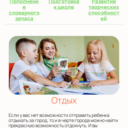
Пополнени
Подготовка
Развитие
е
к школе
творческих
словарного
способност
запаса
ей
Отдых
Если у вас нет возможности отправить ребенка
отдыхать за город, то и в черте города можно найти
прекрасную возможность отдохнуть. И вы