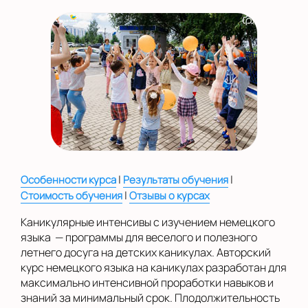
на Беломорской
на Домодедовской
на Коломенской
в Московской
области
Показать на карте
Выбрать другой город
|
|
Особенности курса
Результаты обучения
|
Стоимость обучения
Отзывы о курсах
Каникулярные интенсивы с изучением немецкого
языка — программы для веселого и полезного
летнего досуга на детских каникулах. Авторский
курс немецкого языка на каникулах разработан для
максимально интенсивной проработки навыков и
знаний за минимальный срок. Плодолжительность