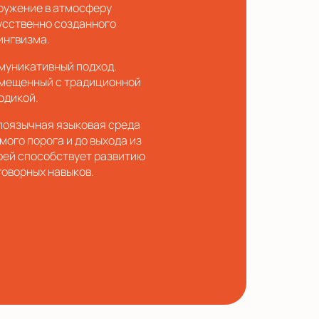
ружение в атмосферу
усственно созданного
ингвизма.
муникативный подход.
мещенный с традиционной
одикой.
лоязычная языковая среда
мого порога и до выхода из
рей способствует развитию
говорных навыков.