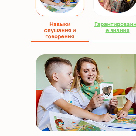
Навыки
Гарантирован
слушания и
е знания
говорения