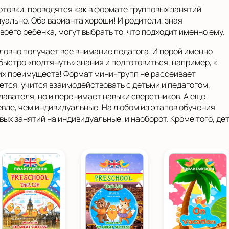
отовки, проводятся как в формате групповых занятий
дуально. Оба варианта хороши! И родители, зная
оего ребенка, могут выбрать то, что подходит именно ему.
ловно получает все внимание педагога. И порой именно
ыстро «подтянуть» знания и подготовиться, например, к
оих преимуществ! Формат мини-групп не рассеивает
тся, учится взаимодействовать с детьми и педагогом,
авателя, но и перенимает навыки сверстников. А еще
вле, чем индивидуальные. На любом из этапов обучения
вых занятий на индивидуальные, и наоборот. Кроме того, д