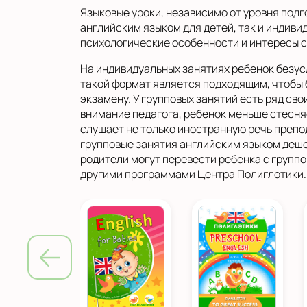
Показать на карте
Языковые уроки, независимо от уровня подг
английским языком для детей, так и индиви
Выбрать другой город
психологические особенности и интересы св
На индивидуальных занятиях ребенок безус
такой формат является подходящим, чтобы б
экзамену. У групповых занятий есть ряд св
внимание педагога, ребенок меньше стесняе
слушает не только иностранную речь препод
групповые занятия английским языком деше
родители могут перевести ребенка с группо
другими программами Центра Полиглотики.