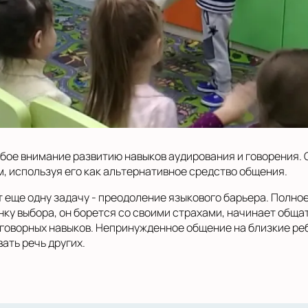
бое внимание развитию навыков аудирования и говорения. С
м, используя его как альтернативное средство общения.
т еще одну задачу - преодоление языкового барьера. Полно
нку выбора, он борется со своими страхами, начинает обща
говорных навыков. Непринужденное общение на близкие ре
ать речь других.