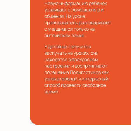
Новую информацию ребенок
усваивает с помощью игр и
общения. На уроке
преподаватель разговаривает
с учащимися только на
английском языке.
У детей не получится
заскучать на уроках, они
находятся в прекрасном
настроении и воспринимают
посещение Полиглотиков как
увлекательный и интересный
способ провести свободное
время.