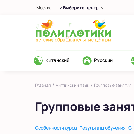
Москва
Выберите центр
Выберите центр
Верхние Лихоборы
ЖК Прокшино
Ломоносовский
Фили
Китайский
Русский
Якиманка
в Южном Бутово
во Внуково
/
/
Главная
Английский язык
Групповые занятия
на Беломорской
Групповые заня
на Домодедовской
на Коломенской
в Московской области
|
|
Особенности курса
Результаты обучения
Ст