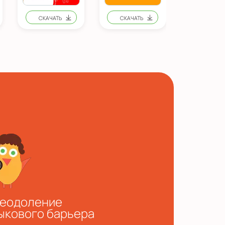
еодоление
ыкового барьера