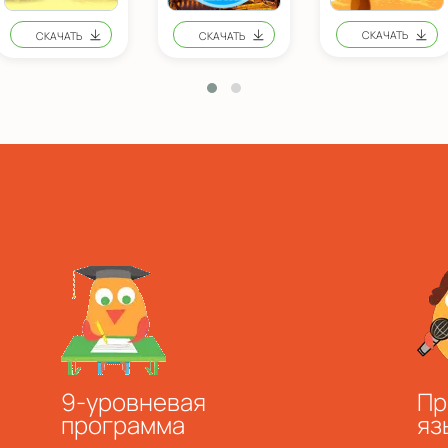
а
9-уровневая
Пр
программа
яз