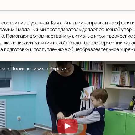
состоит из 9 уровней. Каждый из них направлен на эффект
самыми маленькими преподаватель делает основной упор н
ию. Помогают в этом наставнику активные игры, творческие
 дошкольниками занятия приобретают более серьезный харак
а подготовку к поступлению в общеобразовательное учреж
ом в Полиглотиках в Курске