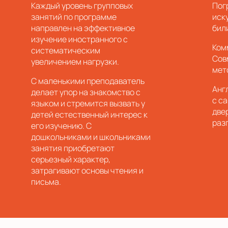
Каждый уровень групповых
Пог
занятий по программе
иск
направлен на эффективное
бил
изучение иностранного с
Ком
систематическим
Сов
увеличением нагрузки.
мет
С маленькими преподаватель
Анг
делает упор на знакомство с
с са
языком и стремится вызвать у
две
детей естественный интерес к
раз
его изучению. С
дошкольниками и школьниками
занятия приобретают
серьезный характер,
затрагивают основы чтения и
письма.