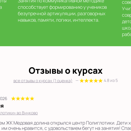
оты
Занятия по коммуникативной методике
сов
в
способствует формированию у учеников
Учи
безупречной артикуляции, разговорных
сов
навыков, памяти, логики, интеллекта.
дет
шко
раб
Отзывы о курсах
—
4.8 из 5
все отзывы о курсах (1 оценка)
2026
ия
лотики» во Внуково
ем ЖК Медовая долина открылся центр Полиглотики. Дети х
 им очень нравится, с удовольствием бегут на занятия! Спас