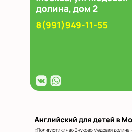
в Московской области
долина, дом 2
Показать на карте
8(991)949-11-55
Выбрать другой город
Английский для детей в Мо
«Полиглотики» во Внуково Медовая долина –