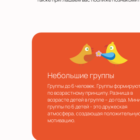
Небольшие группы
Группы до 6 человек. Группы формирую
по возрастному принципу. Разница в
возрасте детей в группе – до года. Мин
группы по 6 детей - это дружеская
атмосфера, создающая положительну
мотивацию.