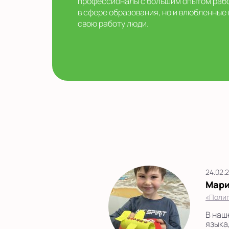
профессионалы с большим опытом раб
в сфере образования, но и влюбленные 
свою работу люди.
24.02.
Мар
«Полиг
В наш
языка,