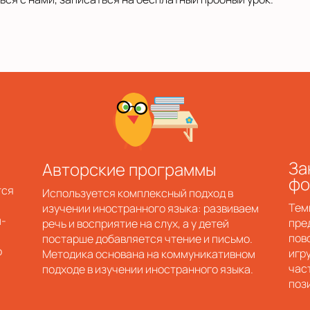
За
Авторские программы
фо
тся
Используется комплексный подход в
Тем
изучении иностранного языка: развиваем
и-
пре
речь и восприятие на слух, а у детей
пов
постарше добавляется чтение и письмо.
ю
игру
Методика основана на коммуникативном
част
подходе в изучении иностранного языка.
поз