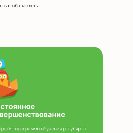
пыт работы с деть...
стоянное
вершенствование
орские программы обучения регулярно