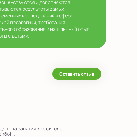
ершенствуются и дополняются.
тываются результаты самых
ременных исследований в сфере
ской педагогики, требования
льного образования и наш личный опыт
оты с детьми.
Оставить отзыв
одят на занятия к носителю
ибо!...