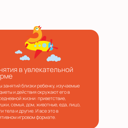
нятия в увлекательной
рме
ы занятий близки ребенку, изучаемые
дметы и действия окружают его в
седневной жизни: приветствие,
шки, семья, дом, животные, еда, лицо,
и тела и другие. И все это в
итивном игровом формате.