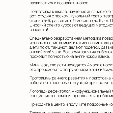
развиваться и познавать новое.
Подготовка к школе, изучение английского я
арт-студия с песком, кукольный театр, теат
чтение 5-6, развитие с 9 месяцев до 6 лет,
широкий спектр курсов от ведущих методист
возраста!
Специально разработанная методика позвол
использование коммуникативного метода д
Дети поют, танцуют, делают поделки, разви
английский язык. Во время занятия ребенок
проходит полностью на английском языке.
Мини-сад, где дети находятся 4 часа с нос
это происходит с погружением в английскую
Программы раннего развития и подготовка к
избегать стрессовых ситуаций при поступле
Логопед- дефектолог, миофункциональный 
специалисты, помогут преодолеть проблемы
Приходите в центр и получите подробные к
Также приглашаем вас поближе познакомить