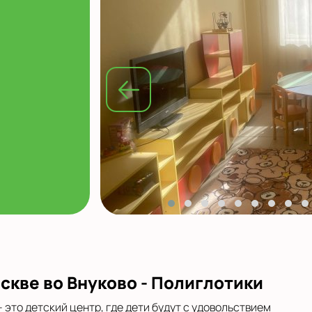
скве во Внуково - Полиглотики
 это детский центр, где дети будут с удовольствием