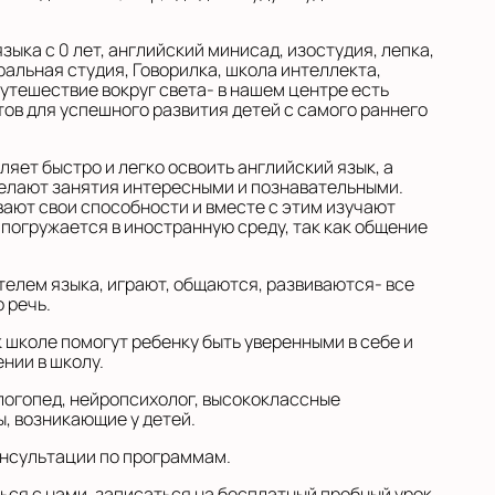
зыка с 0 лет, английский минисад, изостудия, лепка,
ральная студия, Говорилка, школа интеллекта,
 Путешествие вокруг света- в нашем центре есть
ов для успешного развития детей с самого раннего
яет быстро и легко освоить английский язык, а
елают занятия интересными и познавательными.
вают свои способности и вместе с этим изучают
 погружается в иностранную среду, так как общение
ителем языка, играют, общаются, развиваются- все
 речь.
 школе помогут ребенку быть уверенными в себе и
нии в школу.
логопед, нейропсихолог, высококлассные
, возникающие у детей.
онсультации по программам.
ся с нами, записаться на бесплатный пробный урок.