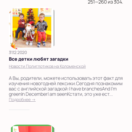
на Беломорской
251—260 из 304.
на Домодедовской
на Коломенской
в Московской
области
31.12.2020
Показать на карте
Все детки любят загадки
Выбрать другой город
Новости Полиглотиков на Коломенской
А Вы, родители, можете использовать этот факт для
изучения новогодней лексики.Сегодня познакомим
вас с английской загадкой:I have branchesAnd I’m
greenIn DecemberI am seenКстати, это уже ест...
Подробнее →