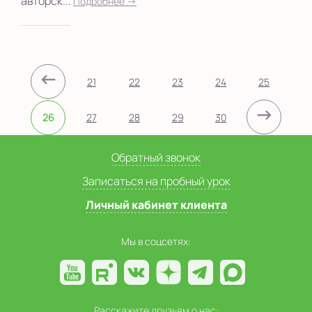
авторск...
Подробнее →
←
21
22
23
24
25
→
26
27
28
29
30
Обратный звонок
Записаться на пробный урок
Личный кабинет клиента
Мы в соцсетях:
Расскажите друзьям о нас: