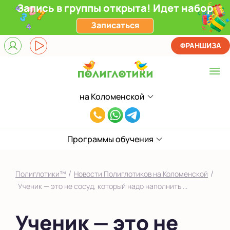
Запись в группы открыта! Идет набор
Записаться
ФРАНШИЗА
на Коломенской
Выберите центр
8(929)520-
Верхние Лихоборы
00-
ЖК Прокшино
Программы обучения
80
Ломоносовский
/
/
Полиглотики™
Новости Полиглотиков на Коломенской
Фили
Ученик — это не сосуд, который надо наполнить ...
Якиманка
Ученик — это не
в Южном Бутово