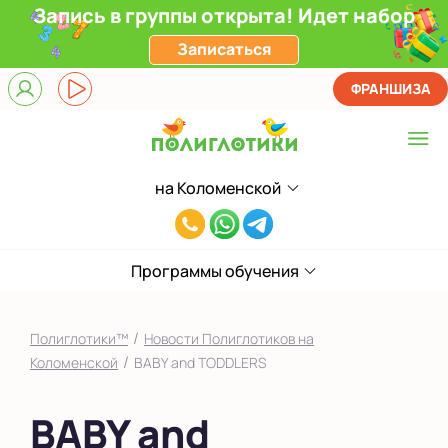
Запись в группы открыта! Идет набор
Записаться
ФРАНШИЗА
на Коломенской
Выберите центр
8(929)520-
Верхние Лихоборы
00-
ЖК Прокшино
Программы обучения
80
Ломоносовский
/
Полиглотики™
Новости Полиглотиков на
Филевский парк
/
Коломенской
BABY and TODDLERS
Якиманка
BABY and
в Южном Бутово