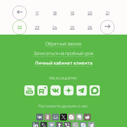
←
17
18
19
20
21
→
22
23
24
25
26
Обратный звонок
Записаться на пробный урок
Личный кабинет клиента
Мы в соцсетях:
Расскажите друзьям о нас: