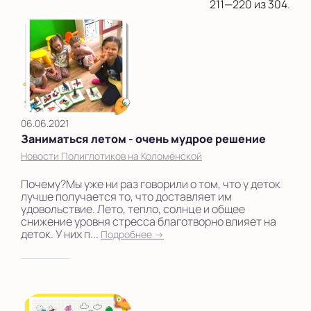
на Беломорской
211—220 из 304.
на Домодедовской
на Коломенской
в Московской
области
06.06.2021
Показать на карте
Заниматься летом - очень мудрое решение
Выбрать другой город
Новости Полиглотиков на Коломенской
Почему?Мы уже ни раз говорили о том, что у деток
лучше получается то, что доставляет им
удовольствие. Лето, тепло, солнце и общее
снижение уровня стресса благотворно влияет на
деток. У них п...
Подробнее →