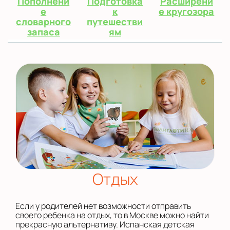
Пополнени
Подготовка
Расширени
е
к
е кругозора
словарного
путешестви
запаса
ям
Отдых
Если у родителей нет возможности отправить
своего ребенка на отдых, то в Москве можно найти
прекрасную альтернативу. Испанская детская