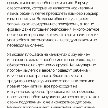
грамматические особенности языка. В кругу
сверстников, которые не являются носителями
языка, ребенку легче преодолеть языковой барьер
и выговориться. Во время общения учащиеся
запоминают не отдельные словоформы, а целые
фразы и даже готовые предложения. Многократное
повторение приводит к тому, что дети начинают их
употреблять автоматически, не задумываясь и не
переводя мысленно.
Языковая площадка на каникулах с изучением
испанского языка - особое место, где ваше чадо
обязательно найдет новых друзей. Каникулярные
программы легко и весело подведут ребенка к
изучению иностранного. Здесь нет места
традиционному заучиванию отдельных слов или
правил грамматики, все происходит на
интуитивном уровне. Преподаватель с помощью
простых способов визуализации всегда подскажет
своим подопечным, о чем конкретно идет речь.
Ребенок воспринимает и идентифицирует новые