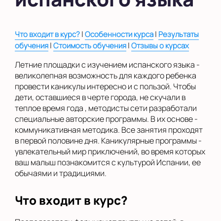
на Беломорской
на Домодедовской
|
|
Что входит в курс?
Особенности курса
Результаты
на Коломенской
|
|
обучения
Стоимость обучения
Отзывы о курсах
в Московской
Летние площадки с изучением испанского языка -
области
великолепная возможность для каждого ребенка
провести каникулы интересно и с пользой. Чтобы
Показать на карте
дети, оставшиеся в черте города, не скучали в
теплое время года , методисты сети разработали
Выбрать другой город
специальные авторские программы. В их основе -
коммуникативная методика. Все занятия проходят
в первой половине дня. Каникулярные программы -
увлекательный мир приключений, во время которых
ваш малыш познакомится с культурой Испании, ее
обычаями и традициями.
Что входит в курс?