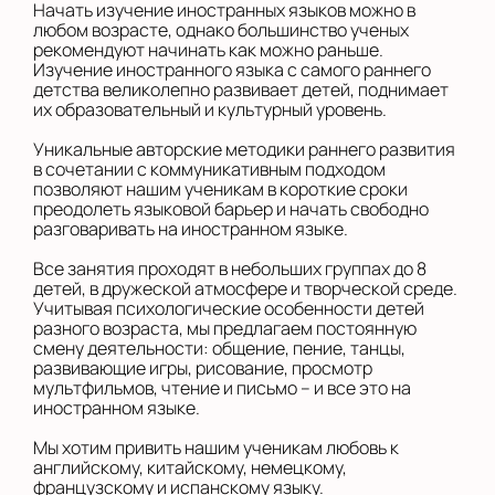
Начать изучение иностранных языков можно в
любом возрасте, однако большинство ученых
во Внуково
рекомендуют начинать как можно раньше.
Изучение иностранного языка с самого раннего
на Беломорской
детства великолепно развивает детей, поднимает
их образовательный и культурный уровень.
на Домодедовской
Уникальные авторские методики раннего развития
в сочетании с коммуникативным подходом
на Коломенской
позволяют нашим ученикам в короткие сроки
в Московской
преодолеть языковой барьер и начать свободно
области
разговаривать на иностранном языке.
Все занятия проходят в небольших группах до 8
Показать на карте
детей, в дружеской атмосфере и творческой среде.
Учитывая психологические особенности детей
Выбрать другой город
разного возраста, мы предлагаем постоянную
смену деятельности: общение, пение, танцы,
развивающие игры, рисование, просмотр
мультфильмов, чтение и письмо – и все это на
иностранном языке.
Мы хотим привить нашим ученикам любовь к
английскому, китайскому, немецкому,
французскому и испанскому языку.