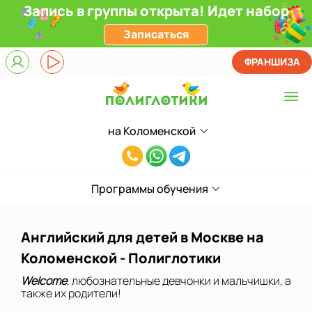
Запись в группы открыта! Идет набор
Записаться
ФРАНШИЗА
на Коломенской
Выберите центр
8(929)520-
Верхние Лихоборы
00-
ЖК Прокшино
Программы обучения
80
Ломоносовский
Английский для детей в Москве на
Фили
Коломенской - Полиглотики
Якиманка
Welcome
, любознательные девчонки и мальчишки, а
также их родители!
в Южном Бутово