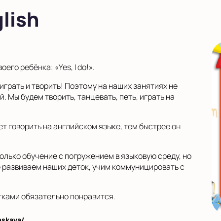
lish
го ребёнка: «Yes, I do!».
играть и творить! Поэтому на наших занятиях не
. Мы будем творить, танцевать, петь, играть на
т говорить на английском языке, тем быстрее он
олько обучение с погружением в языковую среду, но
 развиваем наших деток, учим коммуницировать с
тками обязательно понравится.
nskaya/