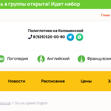
ь в группы открыта! Идет набор
Гимн
Полиглотики на Коломенской
8(929)520-00-80
Логопедия
Английский
Французски
Новости
Расписание
Цены
З
/
енской
Do you speak English