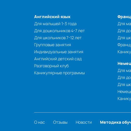
Английский язык
Франц
Для малышей 1-3 года
Для ма
Для дошкольников 4-7 лет
Для до
Для школьников 7-12 лет
Для шк
Групповые занятия
Францу
Индивидуальные занятия
Каник
Английский детский сад
Немец
Разговорный клуб
Для ма
Каникулярные программы
Для до
Для шк
Немецк
Каник
О нас
Отзывы
Новости
Методика обу