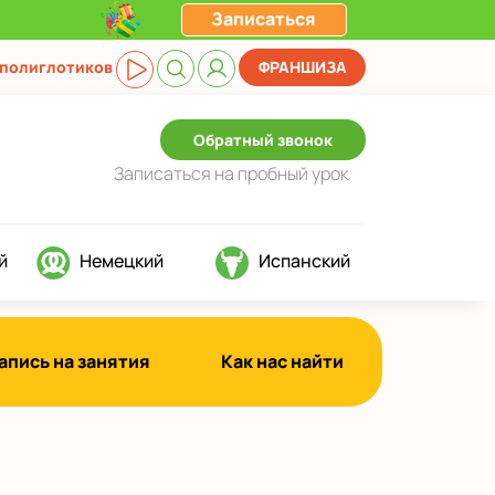
Записаться
 полиглотиков
ФРАНШИЗА
Обратный звонок
Записаться
на пробный урок
й
Немецкий
Испанский
апись на занятия
Как нас найти