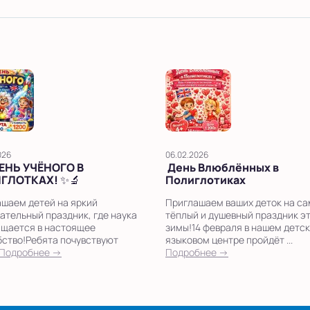
026
06.02.2026
ДЕНЬ УЧЁНОГО В
День Влюблённых в
ГЛОТКАХ! ✨🔬
Полиглотиках
шаем детей на яркий
Приглашаем ваших деток на с
ательный праздник, где наука
тёплый и душевный праздник э
щается в настоящее
зимы!14 февраля в нашем детс
ство!Ребята почувствуют
языковом центре пройдёт ...
Подробнее →
Подробнее →