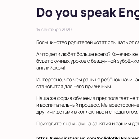
в Московской области
Do you speak Eng
Показать на карте
Выбрать другой город
14 сентября 2020
Большинство родителей хотят слышать от свое
А что дети любят больше всего? Конечно же 
будет скучных уроков с бездумной зубрёжкой
английском!
Интересно, что чем раньше ребёнок начинае
становится для него привычным.
Наша же форма обучения предполагает не т
и воспитательный процесс. Мы всесторонне
другими детьми в коллективе и с педагогом.
Приходите к нам нам на занятия и вашим де
https://www.instagram.com/poliglotiki.kolome