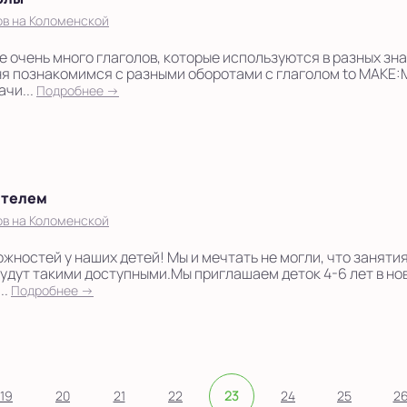
ов на Коломенской
е очень много глаголов, которые используются в разных зн
я познакомимся с разными оборотами с глаголом to MAKE:
ачи...
Подробнее →
ителем
ов на Коломенской
ожностей у наших детей! Мы и мечтать не могли, что заняти
удут такими доступными.Мы приглашаем деток 4-6 лет в но
..
Подробнее →
19
20
21
22
23
24
25
2