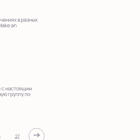
ачениях в разных
Make an
я с настоящим
вую группу по
→
6
27