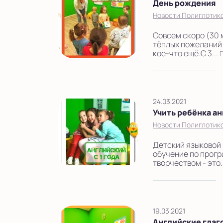
День рождения
Новости Полиглотик
Совсем скоро (30 
тёплых пожеланий 
кое-что ещё.С 3...
24.03.2021
Учить ребёнка ан
Новости Полиглотик
Детский языковой 
обучение по прогр
творчеством - это.
19.03.2021
Английские глаг