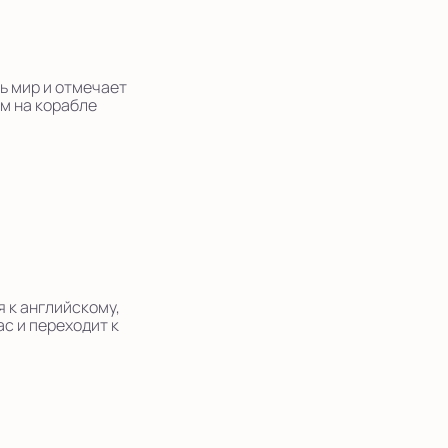
сь мир и отмечает
м на корабле
 к английскому,
с и переходит к