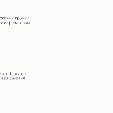
нская».И кроме
 и их родителям
 от 1 года на
анцы, занятия