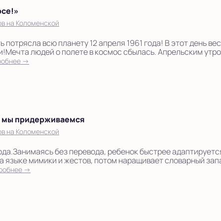
осе!»
ов на Коломенской
 потрясла всю планету 12 апреля 1961 года! В этот день ве
!Мечта людей о полете в космос сбылась. Апрельским утро
робнее →
в мы придерживаемся
ов на Коломенской
ода.Занимаясь без перевода, ребенок быстрее адаптируется
на языке мимики и жестов, потом наращивает словарный запа
робнее →