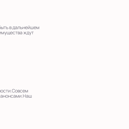
быть в дальнейшем
еимущества ждут
ности.Совсем
а анонсами.Наш