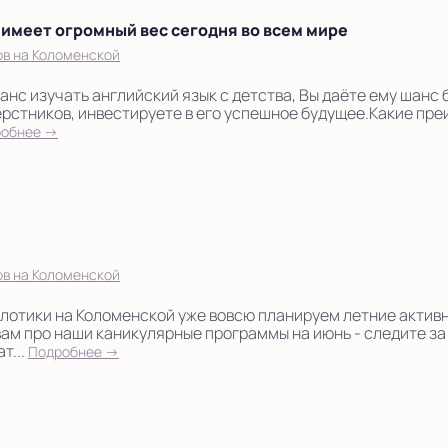
 имеет огромный вес сегодня во всем мире
ов на Коломенской
нс изучать английский язык с детства, Вы даёте ему шанс 
ерстников, инвестируете в его успешное будущее.Какие пр
робнее →
ов на Коломенской
глотики на Коломенской уже вовсю планируем летние актив
ам про наши каникулярные программы на июнь - следите з
т...
Подробнее →