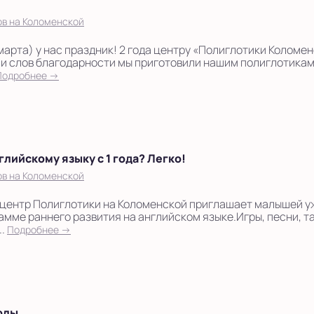
ов на Коломенской
марта) у нас праздник! 2 года центру «Полиглотики Коломе
и слов благодарности мы приготовили нашим полиглотикам
Подробнее →
глийскому языку с 1 года? Легко!
ов на Коломенской
центр Полиглотики на Коломенской приглашает малышей уже
амме раннего развития на английском языке.Игры, песни, т
..
Подробнее →
олы