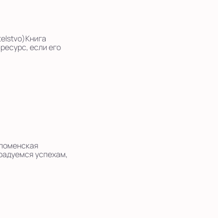
telstvo)Книга
 ресурс, если его
оломенская
 радуемся успехам,