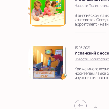
Новости Полиглотик
В английском язык
контекстах.Сегодн
appointment - назн
13.03.2021
Испанский с нос
Новости Полиглотик
Как же много возм
носителем языка б
изучению испанск.
←
18