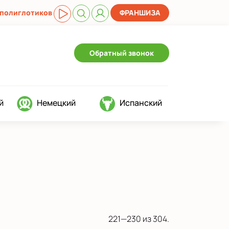
 полиглотиков
ФРАНШИЗА
Обратный звонок
й
Немецкий
Испанский
221—230 из 304.