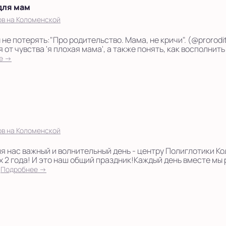
для мам
ов на Коломенской
не потерять:"Про родительство. Мама, не кричи". (@prorodi
от чувства 'я плохая мама', а также понять, как восполнить
е →
ов на Коломенской
ля нас важный и волнительный день - центру Полиглотики К
 2 года! И это наш общий праздник!Каждый день вместе мы
.
Подробнее →