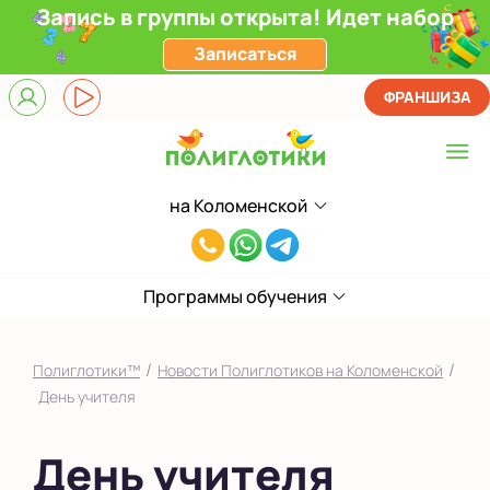
Запись в группы открыта! Идет набор
Записаться
ФРАНШИЗА
на Коломенской
Выберите центр
8(929)520-
Верхние Лихоборы
00-
ЖК Прокшино
Программы обучения
80
Ломоносовский
/
/
Полиглотики™
Новости Полиглотиков на Коломенской
Филевский парк
День учителя
Якиманка
День учителя
в Южном Бутово