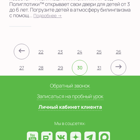
Полиглотики™ открывает свои двери для детей от 3
до 6 лет. Погрузите детей в атмосферу билингвизма
с помощ...
Подробнее →
←
22
23
24
25
26
→
27
28
29
30
31
Обратный звонок
Записаться на пробный урок
Личный кабинет клиента
Мы в соцсетях: