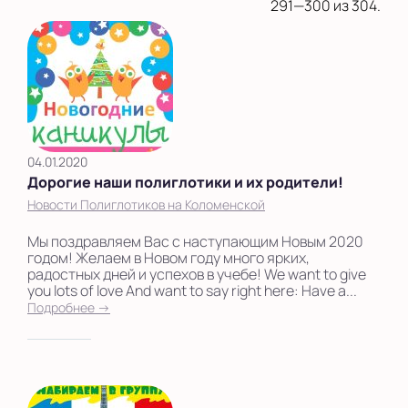
на Беломорской
291—300 из 304.
на Домодедовской
на Коломенской
в Московской
области
04.01.2020
Показать на карте
Дорогие наши полиглотики и их родители!
Выбрать другой город
Новости Полиглотиков на Коломенской
Мы поздравляем Вас с наступающим Новым 2020
годом! Желаем в Новом году много ярких,
радостных дней и успехов в учебе! We want to give
you lots of love And want to say right here: Have a...
Подробнее →