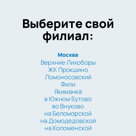
Выберите свой
филиал:
Москва
Верхние Лихоборы
ЖК Прокшино
Ломоносовский
Фили
Якиманка
в Южном Бутово
во Внуково
на Беломорской
на Домодедовской
на Коломенской