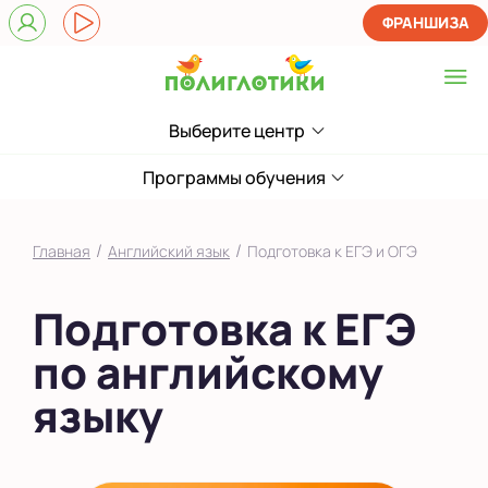
ФРАНШИЗА
Выберите центр
Выберите центр
Верхние Лихоборы
Программы обучения
ЖК Прокшино
/
/
Главная
Английский язык
Подготовка к ЕГЭ и ОГЭ
Ломоносовский
Подготовка к ЕГЭ
Фили
по английскому
Якиманка
языку
в Южном Бутово
во Внуково