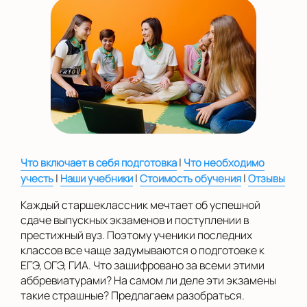
на Беломорской
на Домодедовской
на Коломенской
в Московской
области
Показать на карте
Выбрать другой город
|
Что включает в себя подготовка
Что необходимо
|
|
|
учесть
Наши учебники
Стоимость обучения
Отзывы
Каждый старшеклассник мечтает об успешной
сдаче выпускных экзаменов и поступлении в
престижный вуз. Поэтому ученики последних
классов все чаще задумываются о подготовке к
ЕГЭ, ОГЭ, ГИА. Что зашифровано за всеми этими
аббревиатурами? На самом ли деле эти экзамены
такие страшные? Предлагаем разобраться.