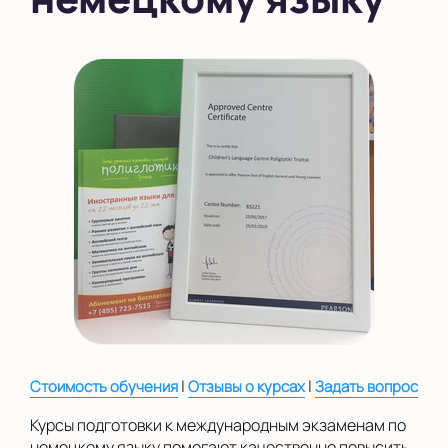
на Беломорской
на Домодедовской
на Коломенской
в Московской
области
Показать на карте
Выбрать другой город
|
|
Стоимость обучения
Отзывы о курсах
Задать вопрос
Курсы подготовки к международным экзаменам по
немецкому языку помогают качественно повысить