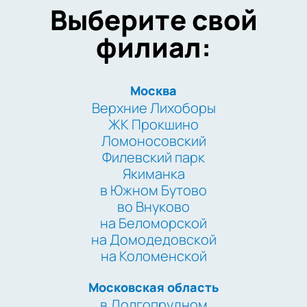
Выберите свой
филиал:
Москва
Верхние Лихоборы
ЖК Прокшино
Ломоносовский
Филевский парк
Якиманка
в Южном Бутово
во Внуково
на Беломорской
на Домодедовской
на Коломенской
Московская область
в Долгопрудном