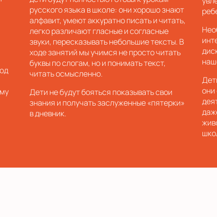
увл
русского языка в школе: они хорошо знают
реб
алфавит, умеют аккуратно писать и читать,
Нео
легко различают гласные и согласные
инт
звуки, пересказывать небольшие тексты. В
дис
ходе занятий мы учимся не просто читать
наш
буквы по слогам, но и понимать текст,
иод
читать осмысленно.
Дет
они
ему
Дети не будут бояться показывать свои
дея
знания и получать заслуженные «пятерки»
даж
в дневник.
жив
шко