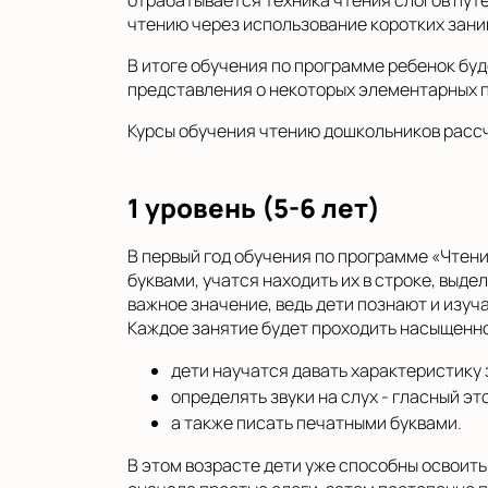
отрабатывается техника чтения слогов путе
чтению через использование коротких зани
В итоге обучения по программе ребенок буд
представления о некоторых элементарных 
Курсы обучения чтению дошкольников рассчи
1 уровень (5-6 лет)
В первый год обучения по программе «Чтени
буквами, учатся находить их в строке, выде
важное значение, ведь дети познают и изу
Каждое занятие будет проходить насыщенн
дети научатся давать характеристику 
определять звуки на слух - гласный эт
а также писать печатными буквами.
В этом возрасте дети уже способны освоит