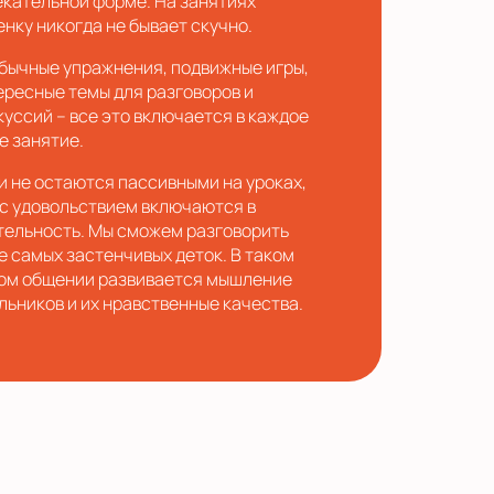
екательной форме. На занятиях
енку никогда не бывает скучно.
бычные упражнения, подвижные игры,
ересные темы для разговоров и
куссий – все это включается в каждое
е занятие.
и не остаются пассивными на уроках,
 с удовольствием включаются в
тельность. Мы сможем разговорить
е самых застенчивых деток. В таком
ом общении развивается мышление
льников и их нравственные качества.