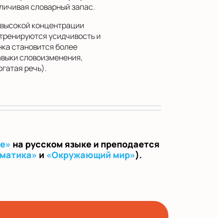
еличивая словарный запас.
т высокой концентрации
 тренируются усидчивость и
нка становится более
авыки словоизменения,
гатая речь).
ле»
на русском языке и преподается
матика»
и
«Окружающий мир»
).