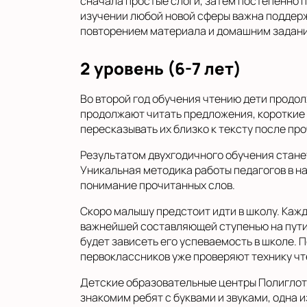
сначала простые слоги, затем постепенно п
изучении любой новой сферы важна поддерж
повторением материала и домашним задан
2 уровень (6-7 лет)
Во второй год обучения чтению дети продо
продолжают читать предложения, короткие 
пересказывать их близко к тексту после пр
Результатом двухгодичного обучения станет
Уникальная методика работы педагогов в на
понимание прочитанных слов.
Скоро малышу предстоит идти в школу. Кажд
важнейшей составляющей ступенью на пути к
будет зависеть его успеваемость в школе. 
первоклассников уже проверяют технику чт
Детские образовательные центры Полиглоти
знакомим ребят с буквами и звуками, одна 