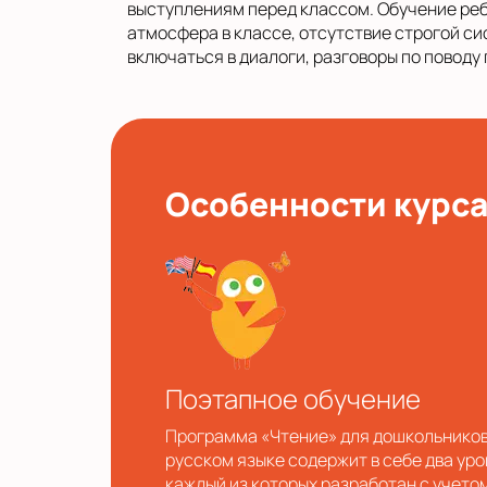
выступлениям перед классом. Обучение реб
атмосфера в классе, отсутствие строгой си
включаться в диалоги, разговоры по поводу
Особенности курс
Поэтапное обучение
Программа «Чтение» для дошкольников
русском языке содержит в себе два уро
каждый из которых разработан с учето