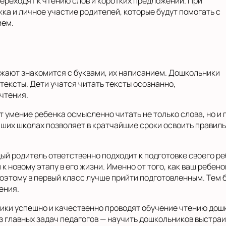
ереходят к чтению слов и коротких предложений. При
ка и личное участие родителей, которые будут помогать с
ием.
лжают знакомится с буквами, их написанием. Дошкольники
тексты. Дети учатся читать тексты осознанно,
очтения.
 умение ребенка осмысленно читать не только слова, но и
ших школах позволяет в кратчайшие сроки освоить правиль
ый родитель ответственно подходит к подготовке своего ре
 новому этапу в его жизни. Именно от того, как ваш ребено
Поэтому в первый класс лучше прийти подготовленным. Тем б
ения.
ки успешно и качественно проводят обучение чтению дошко
из главных задач педагогов — научить дошкольников выстраи