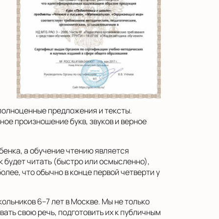
 полноценные предложения и тексты.
ное произношение букв, звуков и верное
бенка, а обучение чтению является
к будет читать (быстро или осмысленно),
олее, что обычно в конце первой четверти у
льников 6–7 лет в Москве. Мы не только
вать свою речь, подготовить их к публичным