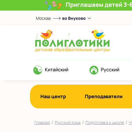
Приглашаем детей 3-6
Москва
во Внуково
Выберите центр
Верхние Лихоборы
ЖК Прокшино
Ломоносовский
Филевский парк
Китайский
Русский
Якиманка
в Южном Бутово
во Внуково
Наш центр
Преподаватели
на Беломорской
на Домодедовской
/
/
/
Главная
Русский язык
Подготовка к школе
Ч
на Коломенской