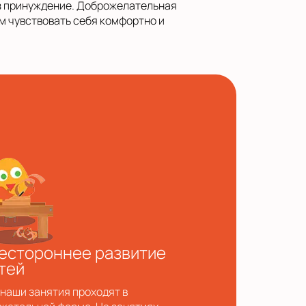
ез принуждение. Доброжелательная
ям чувствовать себя комфортно и
естороннее развитие
тей
 наши занятия проходят в