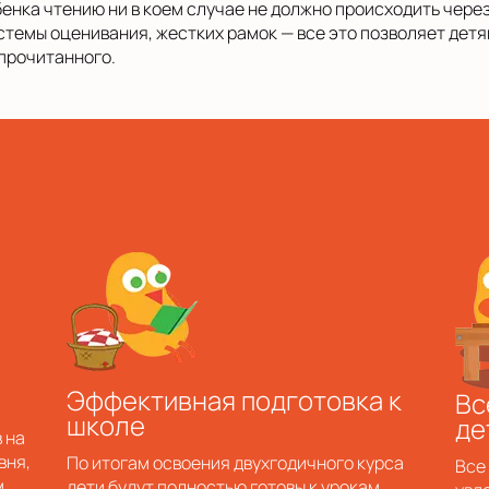
енка чтению ни в коем случае не должно происходить чер
стемы оценивания, жестких рамок — все это позволяет дет
 прочитанного.
а
Эффективная подготовка к
Вс
школе
де
 на
вня,
По итогам освоения двухгодичного курса
Все
м
дети будут полностью готовы к урокам