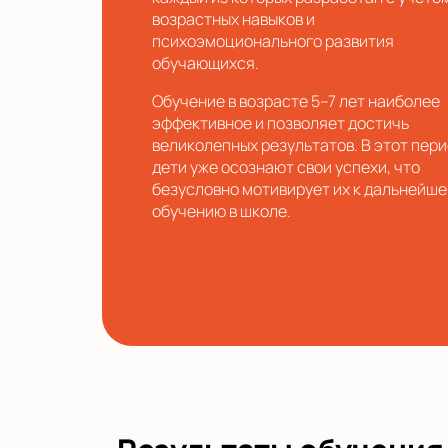
возрастных навыков и
психоэмоционального развития
обучающихся.
Обучение в возрасте 5–7 лет наиболее
эффективное и позволяет достичь
великолепных результатов. В этот пер
дети уже осознают свои успехи, что
безусловно мотивирует их к дальнейш
обучению в школе.