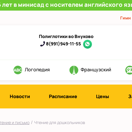
 лет в минисад с носителем английского яз
Гимн
Полиглотики во Внуково
8(991)949-11-55
Логопедия
Французский
Новости
Расписание
Цены
З
/
тение и письмо
Чтение для дошкольников