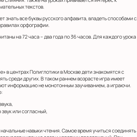
м слияния. Также на уроках прививается интерес к
мательных текстов.
ет знать все буквы русского алфавита, владеть способами с
правилах орфографии.
таны на 72 часа – два года по 36 часов. Для каждого уро
е» в центрах Полиглотики в Москве дети знакомятся с
лять среди других. В таком раннем возрасте игра имеет
чают информацию не монотонным заучиванием, а играючи.
о:
звука,
о звук или согласный,
ь начальные навыки чтения. Самое время учиться соединять