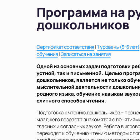
в Московской области
Программа на р
Показать на карте
дошкольников
Выбрать другой город
|
Сертификат соответствия
1 уровень (5-6 лет)
|
обучения
Записаться на занятия
Одной из основных задач подготовки реб
устной, так и письменной. Целью прогр
дошкольников, является не только обуче
мыслительной деятельности дошкольник
родного языка, обучение навыкам звуко
слитного способов чтения.
Подготовка к чтению дошкольников – процес
младшего возраста знакомятся с понятиями 
гласных и согласных звуков. Ребята в игро
переходят к обучению чтению методом слог