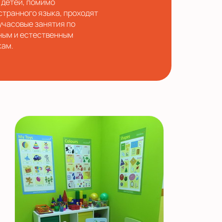
 детей, помимо
странного языка, проходят
учасовые занятия по
ным и естественным
кам.