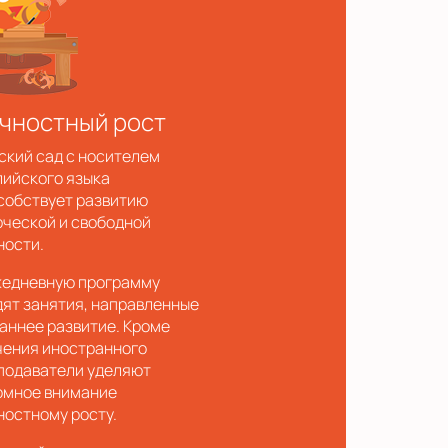
чностный рост
ский сад с носителем
лийского языка
собствует развитию
рческой и свободной
ности.
жедневную программу
дят занятия, направленные
раннее развитие. Кроме
чения иностранного
подаватели уделяют
омное внимание
ностному росту.