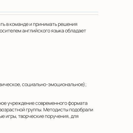
ть в команде и принимать решения
носителем английского языка обладает
изическое, социально-эмоциональное);
ьное учреждение современного формата
возрастной группы. Методисты подобрали
е игры, творческие поручения, для