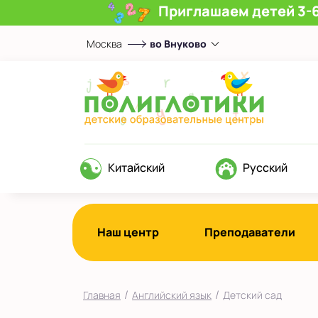
Приглашаем детей 3-6
Москва
во Внуково
Выберите центр
Верхние Лихоборы
ЖК Прокшино
Ломоносовский
Филевский парк
Китайский
Русский
Якиманка
в Южном Бутово
во Внуково
Наш центр
Преподаватели
на Беломорской
на Домодедовской
/
/
Главная
Английский язык
Детский сад
на Коломенской