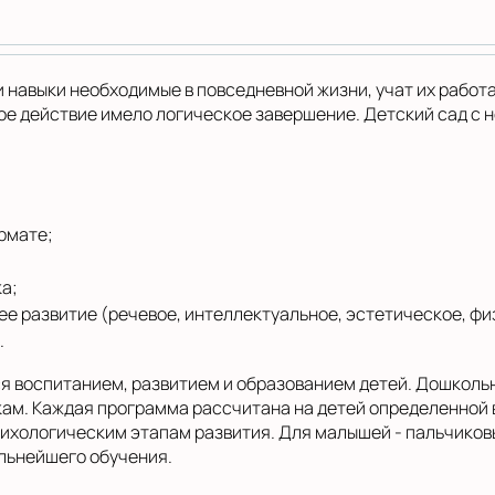
навыки необходимые в повседневной жизни, учат их работа
дое действие имело логическое завершение. Детский сад с 
рмате;
а;
ее развитие (речевое, интеллектуальное, эстетическое, ф
.
ся воспитанием, развитием и образованием детей. Дошкол
кам. Каждая программа рассчитана на детей определенной 
ихологическим этапам развития. Для малышей - пальчиковы
альнейшего обучения.