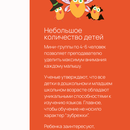
Небольшое
количество детей
Мини-группы по 4-6 человек
позволяет преподавателю
уделить максимум внимания
каждому малышу.
Ученые утверждают, что все
детки в дошкольном и младшем
школьном возрасте обладают
уникальными способностями к
изучению языков. Главное,
чтобы обучение не носило
характер “зубрежки”.
Ребенка заинтересуют,