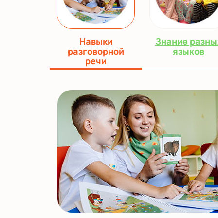
Навыки
Знание разны
разговорной
языков
речи