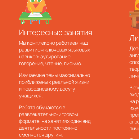
Интересные занятия
Ли
Мы комплексно работаем над
Дет
развитием ключевых языковых
анг
навыков: аудирование,
спо
говорение, чтение, письмо.
тво
Изучаемые темы максимально
лич
приближены к реальной жизни
В е
и повседневному досугу
вхо
учащихся.
на 
Ребята обучаются в
изу
развлекательно-игровом
пре
формате, на занятиях один вид
огр
деятельности постоянно
лич
сменяется другим.