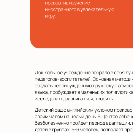
превратив изучение
иностранного в увлекательную
игру.
Дошкольное учреждение вобрало в себя луч
педагогов-воспитателей. Основная методик
создать непринужденную дружескую атмосф
языка, пробуждает в маленьких полиглотик
исследовать, развиваться, творить.
Детский сад с английским уклоном прекрас
своим чадом на целый день. В Центре ребен
безболезненно пройдет период адаптации, 
детей в группах, 5-6 человек, позволяет 