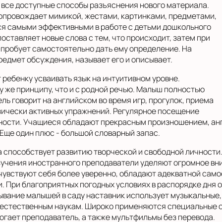
 все доступные способы разъяснения нового материала.
провождает мимикой, жестами, картинками, предметами,
я самыми эффективными в работе с детьми дошкольного
оставляет новые слова с тем, что происходит, затем при
 пробует самостоятельно дать ему определение. На
едмет обсуждения, называет его и описывает.
 ребенку усваивать язык на интуитивном уровне.
у же принципу, что и с родной речью. Малыш полностью
ль говорит на английском во время игр, прогулок, приема
зически активных упражнений. Регулярное посещение
бности. Учащиеся обладают прекрасным произношением, анг
 Еще один плюс - большой словарный запас.
а способствует развитию творческой и свободной личности
зучения иностранного преподаватели уделяют огромное вн
чувствуют себя более уверенно, обладают адекватной самоо
. При благоприятных погодных условиях в распорядке дня 
ывание малышей в саду наставник использует музыкальные, 
и естественным наукам. Широко применяются специальные 
огает преподаватель, а также мультфильмы без перевода.