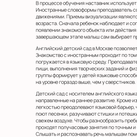
В процессе обучения наставник использует
Иностранные словоформы преподаватель со
движениями. Приемы визуализации являютс
возраста. Сначала ребенок наблюдает и соп
появлении знакомого объекта или действия
завершающем этапе малыш сам выбирает пр
Английский детский сад в Москве позволяет
Знакомство с иностранным проходит по том
погружается в языковую среду. Преподавате
пищи, выполнения творческих заданий и фи
группы формирует у детей языковые спосо
на уровне гораздо выше, чем у сверстников.
Детский сад с носителем английского язык
направленные на раннее развитие. Кроме и
легкостью преодолевают языковой барьер, 
поют песенки, разучивают стишки и потешки
свежем воздухе. Чтобы разнообразить преб
проходят получасовые занятия по точным 
Слышать и распознавать речь малышам пом