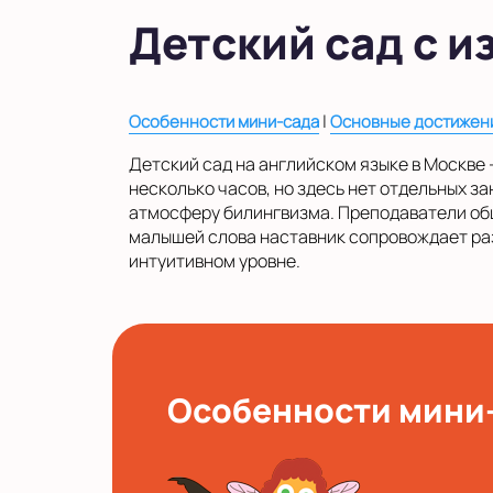
в Московской области
Детский сад с и
Показать на карте
Выбрать другой город
|
Особенности мини-сада
Основные достижен
Детский сад на английском языке в Москве -
несколько часов, но здесь нет отдельных з
атмосферу билингвизма. Преподаватели общ
малышей слова наставник сопровождает ра
интуитивном уровне.
Особенности мини