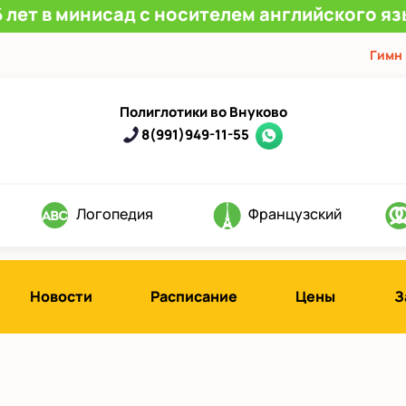
 лет в минисад с носителем английского яз
Гимн
Полиглотики во Внуково
8(991)949-11-55
Логопедия
Французский
Новости
Расписание
Цены
З