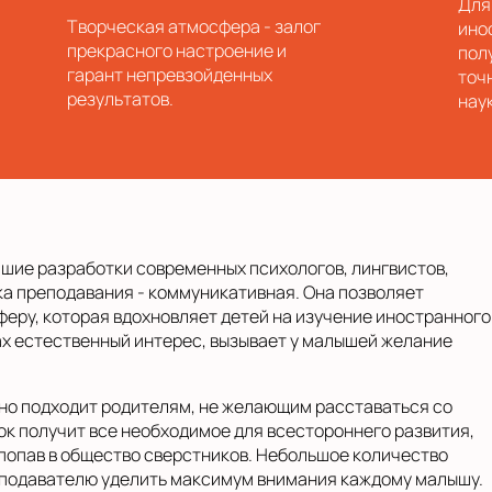
Для
Творческая атмосфера - залог
ино
прекрасного настроение и
пол
гарант непревзойденных
точ
результатов.
нау
шие разработки современных психологов, лингвистов,
а преподавания - коммуникативная. Она позволяет
еру, которая вдохновляет детей на изучение иностранного
ах естественный интерес, вызывает у малышей желание
но подходит родителям, не желающим расставаться со
ок получит все необходимое для всестороннего развития,
попав в общество сверстников. Небольшое количество
преподавателю уделить максимум внимания каждому малышу.