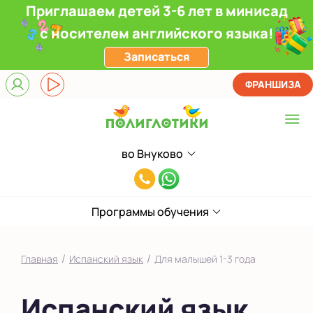
Приглашаем детей 3-6 лет в минисад
с носителем английского языка!
Записаться
ФРАНШИЗА
во Внуково
Выберите центр
8(991)949-
Верхние Лихоборы
11-
ЖК Прокшино
Программы обучения
55
Ломоносовский
/
/
Главная
Испанский язык
Для малышей 1-3 года
Фили
Испанский язык
Якиманка