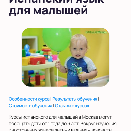
для малышей
в Южном Бутово
во Внуково
на Беломорской
на Домодедовской
на Коломенской
в Московской
области
Показать на карте
Выбрать другой город
|
|
Особенности курса
Результаты обучения
|
Стоимость обучения
Отзывы о курсах
Курсы испанского для малышей в Москве могут
посещать дети от 1 года до 3 лет. Вокруг изучения
иностранных языков детьми в раннем возрасте