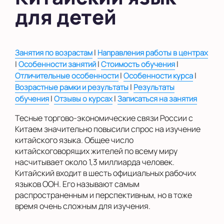
для детей
в Южном Бутово
во Внуково
|
Занятия по возрастам
на Беломорской
Направления работы в центрах
|
|
|
Особенности занятий
Стоимость обучения
на Домодедовской
|
|
Отличительные особенности
Особенности курса
|
Возрастные рамки и результаты
Результаты
на Коломенской
|
|
обучения
Отзывы о курсах
Записаться на занятия
в Московской
Тесные торгово-экономические связи России с
области
Китаем значительно повысили спрос на изучение
китайского языка. Общее число
Показать на карте
китайскоговорящих жителей по всему миру
Выбрать другой город
насчитывает около 1,3 миллиарда человек.
Китайский входит в шесть официальных рабочих
языков ООН. Его называют самым
распространенным и перспективным, но в тоже
время очень сложным для изучения.