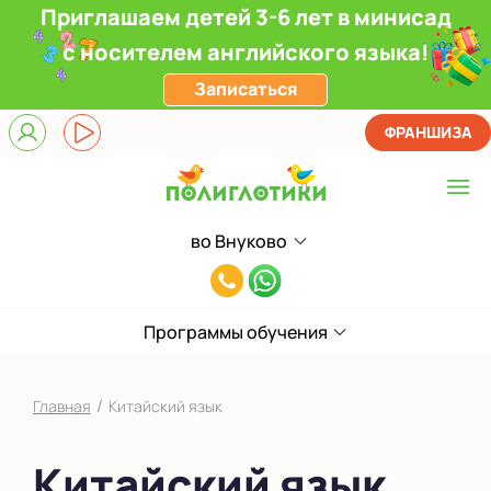
Приглашаем детей 3-6 лет в минисад
с носителем английского языка!
Записаться
ФРАНШИЗА
во Внуково
Выберите центр
8(991)949-
Верхние Лихоборы
11-
ЖК Прокшино
Программы обучения
55
Ломоносовский
/
Главная
Китайский язык
Филевский парк
Китайский язык
Якиманка