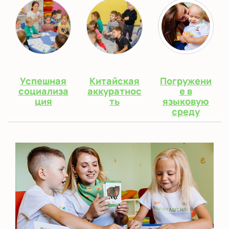
Успешная
Китайская
Погружени
социализа
аккуратнос
е в
ция
ть
языковую
среду