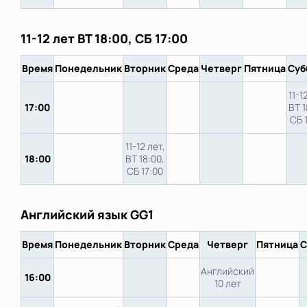
11-12 лет ВТ 18:00, СБ 17:00
Время
Понедельник
Вторник
Среда
Четверг
Пятница
Суб
11-1
17:00
ВТ 1
СБ 
11-12 лет,
18:00
ВТ 18:00,
СБ 17:00
Английский язык GG1
Время
Понедельник
Вторник
Среда
Четверг
Пятница
С
Английский
16:00
10 лет