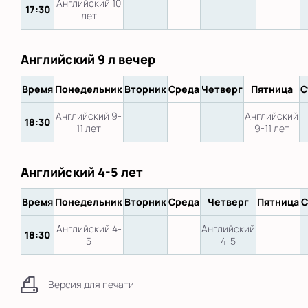
Английский 10
17:30
лет
Английский 9 л вечер
Время
Понедельник
Вторник
Среда
Четверг
Пятница
С
Английский 9-
Английский
18:30
11 лет
9-11 лет
Английский 4-5 лет
Время
Понедельник
Вторник
Среда
Четверг
Пятница
С
Английский 4-
Английский
18:30
5
4-5
Версия для печати