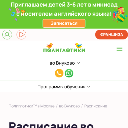
Приглашаем детей 3-6 лет в минисад
с носителем английского языка!
Записаться
ФРАНШИЗА
во Внуково
Выберите центр
8(991)949-
Верхние Лихоборы
11-
ЖК Прокшино
Программы обучения
55
Ломоносовский
/
/
Полиглотики™ в Москве
во Внуково
Расписание
Фили
Расписание во
Якиманка