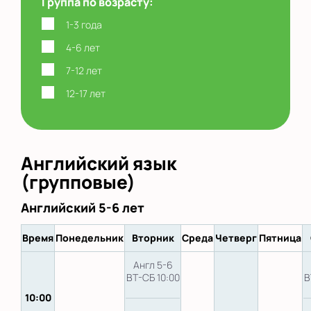
Группа по возрасту:
1-3 года
4-6 лет
7-12 лет
12-17 лет
Английский язык
(групповые)
Английский 5-6 лет
Время
Понедельник
Вторник
Среда
Четверг
Пятница
Англ 5-6
ВТ-СБ 10:00
В
10:00