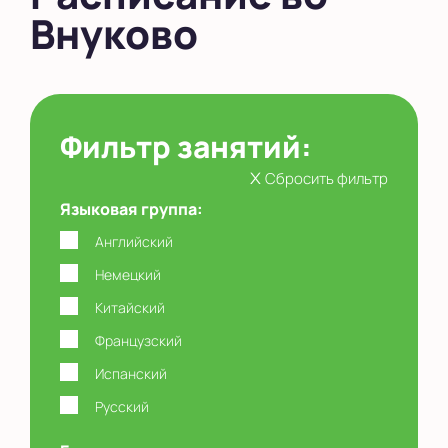
Внуково
в Южном Бутово
во Внуково
на Беломорской
Фильтр занятий:
на Домодедовской
x
Сбросить фильтр
на Коломенской
Языковая группа:
в Московской
области
Английский
Немецкий
Показать на карте
Китайский
Выбрать другой город
Французский
Испанский
Русский