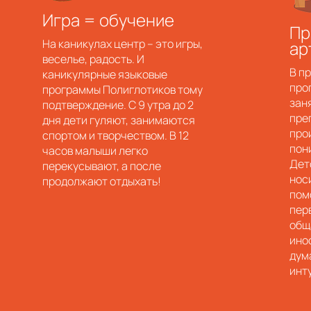
Игра = обучение
Пр
На каникулах центр – это игры,
ар
веселье, радость. И
В п
каникулярные языковые
про
программы Полиглотиков тому
зан
подтверждение. С 9 утра до 2
пре
дня дети гуляют, занимаются
про
спортом и творчеством. В 12
пон
часов малыши легко
Дет
перекусывают, а после
нос
продолжают отдыхать!
пом
пер
общ
ино
дум
инт