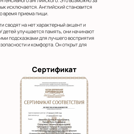
интенсивного английского. Это возможно за
язык исключается. Английский становится
о время приема пищи.
и сводят на нет характерный акцент и
У детей улучшается память, они начинают
гими подсказками для лучшего восприятия
зопасности и комфорта. Он открыт для
Сертификат