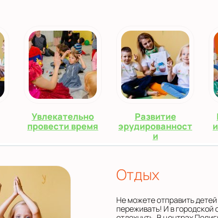
Увлекательно
Развитие
провести время
эрудированност
и
и
Отдых
Не можете отправить детей 
переживать! И в городской
отдохнуть. В центрах Поли