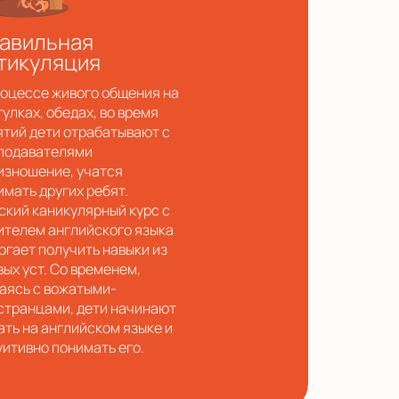
авильная
тикуляция
роцессе живого общения на
гулках, обедах, во время
ятий дети отрабатывают с
подавателями
изношение, учатся
имать других ребят.
ский каникулярный курс с
ителем английского языка
огает получить навыки из
вых уст. Со временем,
аясь с вожатыми-
странцами, дети начинают
ать на английском языке и
уитивно понимать его.