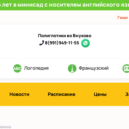
 лет в минисад с носителем английского яз
Гимн
Полиглотики во Внуково
8(991)949-11-55
Логопедия
Французский
Новости
Расписание
Цены
З
раммы