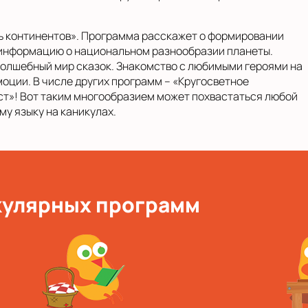
ь континентов». Программа расскажет о формировании
 информацию о национальном разнообразии планеты.
волшебный мир сказок. Знакомство с любимыми героями на
оции. В числе других программ – «Кругосветное
ест»! Вот таким многообразием может похвастаться любой
у языку на каникулах.
кулярных программ