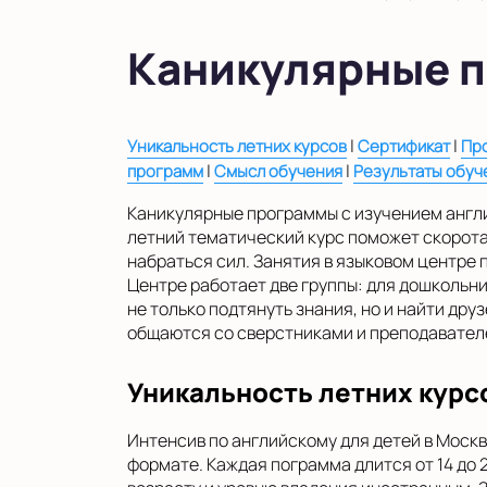
в Московской области
Показать на карте
Каникулярные п
Выбрать другой город
|
|
Уникальность летних курсов
Сертификат
Пр
|
|
программ
Смысл обучения
Результаты обуч
Каникулярные программы с изучением англи
летний тематический курс поможет скоротат
набраться сил. Занятия в языковом центре п
Центре работает две группы: для дошкольни
не только подтянуть знания, но и найти дру
общаются со сверстниками и преподавател
Уникальность летних курс
Интенсив по английскому для детей в Москв
формате. Каждая пограмма длится от 14 до 