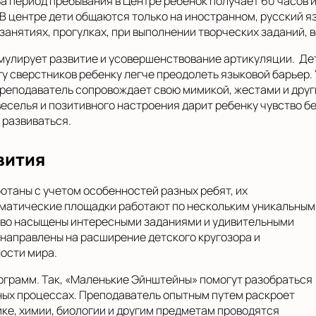
а период пребывания в Центре ребенок получает 60 часов 
 В центре дети общаются только на иностранном, русский 
анятиях, прогулках, при выполнении творческих заданий, в
мулирует развитие и усовершенствование артикуляции. Дет
у сверстников ребенку легче преодолеть языковой барьер. 
Преподаватель сопровождает свою мимикой, жестами и дру
еселья и позитивного настроения дарит ребенку чувство бе
 развиваться.
вития
отаны с учетом особенностей разных ребят, их
Тематические площадки работают по нескольким уникальным
ово насыщены интересными заданиями и удивительными
направлены на расширение детского кругозора и
ости мира.
ограмм. Так, «Маленькие Эйнштейны» помогут разобраться
ных процессах. Преподаватель опытным путем раскроет
ике, химии, биологии и другим предметам проводятся