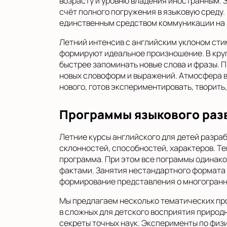
возрасту и уровню владения иностранным. З
счёт полного погружения в языковую среду.
единственным средством коммуникации на з
Летний интенсив с английским уклоном сти
формируют идеальное произношение. В круг
быстрее запоминать новые слова и фразы. 
новых словоформ и выражений. Атмосфера в
нового, готов экспериментировать, творить,
Программы языкового раз
Летние курсы английского для детей разраб
склонностей, способностей, характеров. 
программа. При этом все пограммы одинак
фактами. Занятия нестандартного формата 
формирование представления о многогранн
Мы предлагаем несколько тематических пр
в сложных для детского восприятия природ
секреты точных наук. Эксперименты по физ