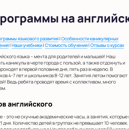
рограммы на английс
|
ограммы языкового развития
Особенности каникулярных
|
|
|
ения
Наши учебники
Стоимость обучения
Отзывы о курсах
йского языка – мечта для родителей и малышей! Наш
ь каникулы в черте города с пользой, а также отдохнуть и
роходят в первой половине дня, пять раз в неделю. В
ков 4-7 лет и школьников 8-12 лет. Занятия летом помогают
зей! Ведь ребята проводят время с коллективом, много
ем.
ов английского
е - это не скучные академические часы, а занятия, которы
21 дня. Количество детей в группах не превышает 10 челове