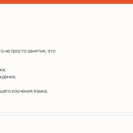
 не просто занятия, это:
ка;
ждения;
;
шего изучения языка;