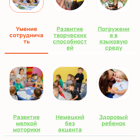
Умение
Развитие
Погружени
сотруднича
творческих
е в
ть
способност
языковую
ей
среду
Развитие
Немецкий
Здоровый
мелкой
без
ребенок
моторики
акцента