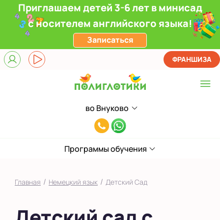
Приглашаем детей 3-6 лет в минисад
с носителем английского языка!
Записаться
ФРАНШИЗА
во Внуково
Выберите центр
8(991)949-
Верхние Лихоборы
11-
ЖК Прокшино
Программы обучения
55
Ломоносовский
/
/
Главная
Немецкий язык
Детский Сад
Филевский парк
Детский сад с
Якиманка