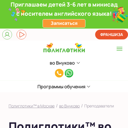
Приглашаем детей 3-6 лет в минисад
с носителем английского языка!
Записаться
ФРАНШИЗА
во Внуково
Выберите центр
8(991)949-
Верхние Лихоборы
11-
ЖК Прокшино
Программы обучения
55
Ломоносовский
/
/
Полиглотики™ в Москве
во Внуково
Преподаватели
Филевский парк
Полиглотики™ во
Якиманка