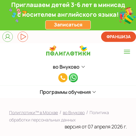
Приглашаем детей 3-6 лет в минисад
с носителем английского языка!
Записаться
ФРАНШИЗА
во Внуково
Выберите центр
8(991)949-
Верхние Лихоборы
11-
ЖК Прокшино
Программы обучения
55
Ломоносовский
/
/
Полиглотики™ в Москве
во Внуково
Политика
Фили
обработки персональных данных
версия от 07 апреля 2026 г.
Якиманка