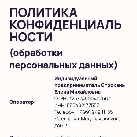
в Южном Бутово
ПОЛИТИКА
КОНФИДЕНЦИАЛЬ
во Внуково
НОСТИ
на Беломорской
на Домодедовской
(обработки
на Коломенской
персональных данных)
в Московской
области
Индивидуальный
предприниматель Строкань
Показать на карте
Елена Михайловна
ОГРН: 325774600407567
Выбрать другой город
Оператор:
ИНН: 550402177557
Телефон: +7 991 949 11-55
Москва, ул. Медовая долина,
дом 2