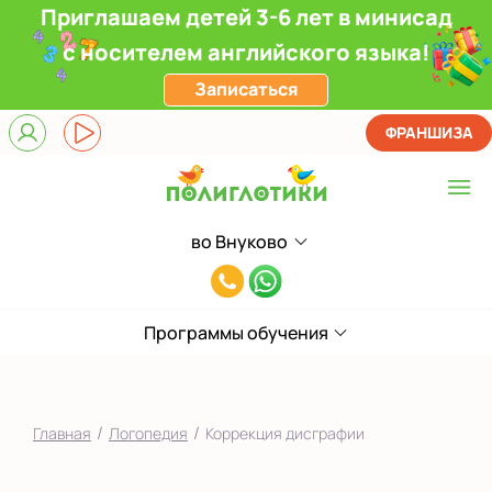
Приглашаем детей 3-6 лет в минисад
с носителем английского языка!
Записаться
ФРАНШИЗА
во Внуково
Выберите центр
8(991)949-
Верхние Лихоборы
11-
ЖК Прокшино
Программы обучения
55
Ломоносовский
Фили
/
/
Главная
Логопедия
Коррекция дисграфии
Якиманка