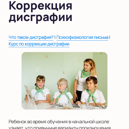
Коррекция
в Южном Бутово
дисграфии
во Внуково
на Беломорской
|
|
Что такое дисграфия?
Психофизиология письма
на Домодедовской
Курс по коррекции дисграфии
на Коломенской
в Московской
области
Показать на карте
Выбрать другой город
Ребенок во время обучения в начальной школе
узнает, что привычные варианты произношения