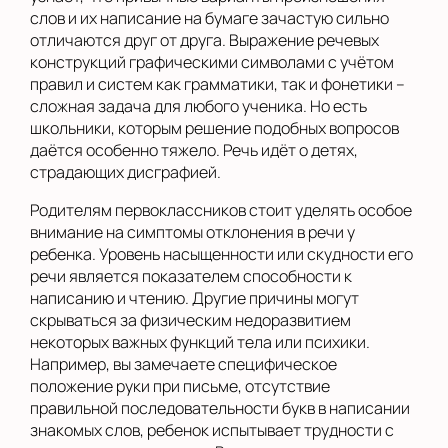
слов и их написание на бумаге зачастую сильно
отличаются друг от друга. Выражение речевых
конструкций графическими символами с учётом
правил и систем как грамматики, так и фонетики –
сложная задача для любого ученика. Но есть
школьники, которым решение подобных вопросов
даётся особенно тяжело. Речь идёт о детях,
страдающих дисграфией.
Родителям первоклассников стоит уделять особое
внимание на симптомы отклонения в речи у
ребенка. Уровень насыщенности или скудности его
речи является показателем способности к
написанию и чтению. Другие причины могут
скрываться за физическим недоразвитием
некоторых важных функций тела или психики.
Например, вы замечаете специфическое
положение руки при письме, отсутствие
правильной последовательности букв в написании
знакомых слов, ребенок испытывает трудности с