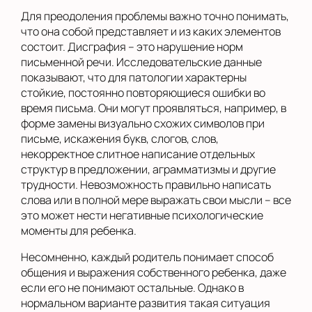
Для преодоления проблемы важно точно понимать,
что она собой представляет и из каких элементов
состоит. Дисграфия – это нарушение норм
письменной речи. Исследовательские данные
показывают, что для патологии характерны
стойкие, постоянно повторяющиеся ошибки во
время письма. Они могут проявляться, например, в
форме замены визуально схожих символов при
письме, искажения букв, слогов, слов,
некорректное слитное написание отдельных
структур в предложении, аграмматизмы и другие
трудности. Невозможность правильно написать
слова или в полной мере выражать свои мысли – все
это может нести негативные психологические
моменты для ребенка.
Несомненно, каждый родитель понимает способ
общения и выражения собственного ребенка, даже
если его не понимают остальные. Однако в
нормальном варианте развития такая ситуация