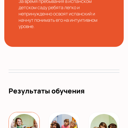
За время пребывания в испанском
детском саду ребята легко и
непринужденно освоят испанский и
начнут понимать его на интуитивном
уровне.
Результаты обучения