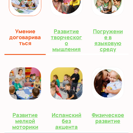
Умение
Развитие
Погружени
договарива
творческог
е в
ться
о
языковую
мышления
среду
Развитие
Испанский
Физическое
мелкой
без
развитие
моторики
акцента