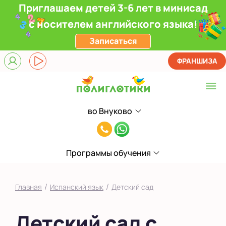
Приглашаем детей 3-6 лет в минисад
с носителем английского языка!
Записаться
ФРАНШИЗА
во Внуково
Выберите центр
8(991)949-
Верхние Лихоборы
11-
ЖК Прокшино
Программы обучения
55
Ломоносовский
/
/
Главная
Испанский язык
Детский сад
Фили
Детский сад с
Якиманка