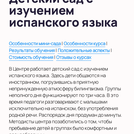
изучением
в Южном Бутово
испанского языка
во Внуково
на Беломорской
|
|
Особенности мини-сада
Особенности курса
на Домодедовской
|
|
Результаты обучения
Положительные аспекты
на Коломенской
|
Стоимость обучения
Отзывы о курсах
в Московской
В Центре работает детский сад с изучением
области
испанского языка. Здесь дети общаются на
иностранном, погрузившись в приятную
Показать на карте
непринужденную атмосферу билингвизма. Группы
неполного дня функционируют по три часа. В это
Выбрать другой город
время педагоги разговаривают с малышами
исключительно на испанском, без употребления
родной речи. Распорядок дня продуман до минуты.
Методисты центра позаботились о том, чтобы
пребывание детей в группах было комфортным и