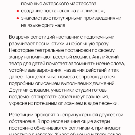
помощью актерского мастерства;
создание постановок на английском;
знакомство с популярными произведениями
на языке оригинала.
Во время репетиций наставник с подопечными
разучивает песни, стихи и небольшую прозу.
Некоторые театральные постановки по своему
жанру напоминают веселый мюзикл. Английский
театр для детей помогает запоминать новые слова,
устойчивые выражения, названия действий и так
далее. Танцевальные номера сопровождаются
подробным описанием выполняемых движений.
Другими словами, участники студии готовы
продемонстрировать забавные упражнения,
украсив их потешным описанием в виде песенки.
Репетиции проходят в непринужденной дружеской
обстановке. В процессе начинающие актеры
постоянно обмениваются репликами, принимают
участие в диалогах. Живое общение и творческая