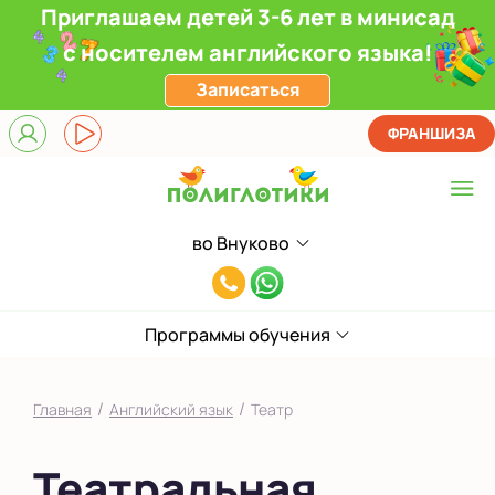
Приглашаем детей 3-6 лет в минисад
с носителем английского языка!
Записаться
ФРАНШИЗА
во Внуково
Выберите центр
8(991)949-
Верхние Лихоборы
11-
ЖК Прокшино
Программы обучения
55
Ломоносовский
/
/
Главная
Английский язык
Театр
Филевский парк
Театральная
Якиманка