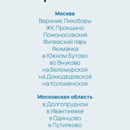
Москва
Верхние Лихоборы
ЖК Прокшино
Ломоносовский
Филевский парк
Якиманка
в Южном Бутово
во Внуково
на Беломорской
на Домодедовской
на Коломенской
Московская область
в Долгопрудном
в Ивантеевке
в Одинцово
в Путилково