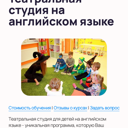
студия на
в Южном Бутово
английском языке
во Внуково
на Беломорской
на Домодедовской
на Коломенской
в Московской
области
Показать на карте
Выбрать другой город
|
|
Стоимость обучения
Отзывы о курсах
Задать вопрос
Театральная студия для детей на английском
языке - уникальная программа, которую Ваш