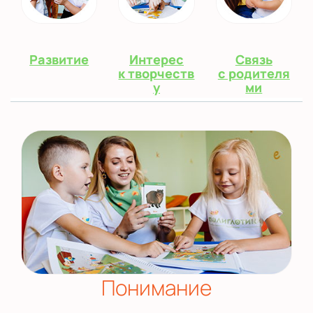
Развитие
Интерес
Связь
к творчеств
с родителя
у
ми
Понимание