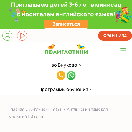
Приглашаем детей 3-6 лет в минисад
с носителем английского языка!
Записаться
ФРАНШИЗА
во Внуково
Выберите центр
8(991)949-
Верхние Лихоборы
11-
ЖК Прокшино
Программы обучения
55
Ломоносовский
/
/
Главная
Английский язык
Английский язык для
Фили
малышей 1-3 года
Якиманка