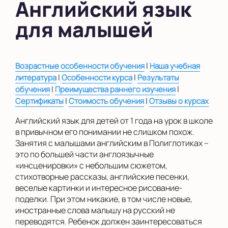
Английский язык
в Южном Бутово
для малышей
во Внуково
на Беломорской
|
Возрастные особенности обучения
Наша учебная
на Домодедовской
|
|
литература
Особенности курса
Результаты
|
|
обучения
Преимущества раннего изучения
на Коломенской
|
|
Сертификаты
Стоимость обучения
Отзывы о курсах
в Московской
области
Английский язык для детей от 1 года на урок в школе
в привычном его понимании не слишком похож.
Занятия с малышами английским в Полиглотиках –
Показать на карте
это по большей части англоязычные
Выбрать другой город
«инсценировки» с небольшим сюжетом,
стихотворные рассказы, английские песенки,
веселые картинки и интересное рисование-
поделки. При этом никакие, в том числе новые,
иностранные слова малышу на русский не
переводятся. Ребенок должен заинтересоваться