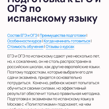
ОГЭ по
в Южном Бутово
испанскому языку
во Внуково
на Беломорской
|
|
Состав ЕГЭ и ОГЭ
Преимущества подготовки
на Домодедовской
|
|
Особенности курса
Когда начинать готовиться
на Коломенской
|
Стоимость обучения
Отзывы о курсах
в Московской
ЕГЭ и ОГЭ по испанскому сдают уже несколько лет,
области
но, к сожалению, он не столь распространен в
российских школах, как другие европейские языки.
Показать на карте
Поэтому подросткам, которые выбрали его для
сдачи экзамена, придется основательно
Выбрать другой город
потрудиться. Конечно, ребенок может попытаться
обучиться своими силами, но эффективный
результат обеспечит только правильная методика.
Подготовка к экзаменам по испанскому языку в
Москве с «Полиглотиками» подскажет, на чем