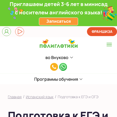
Приглашаем детей 3-6 лет в минисад
с носителем английского языка!
Записаться
ФРАНШИЗА
во Внуково
Выберите центр
8(991)949-
Верхние Лихоборы
11-
ЖК Прокшино
Программы обучения
55
Ломоносовский
/
/
Главная
Испанский язык
Подготовка к ЕГЭ и ОГЭ
Фили
Подготовка к ЕГЭ и
Якиманка