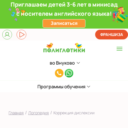
Приглашаем детей 3-6 лет в минисад
с носителем английского языка!
Записаться
ФРАНШИЗА
во Внуково
Выберите центр
8(991)949-
Верхние Лихоборы
11-
ЖК Прокшино
Программы обучения
55
Ломоносовский
Филевский парк
/
/
Главная
Логопедия
Коррекция дислексии
Якиманка