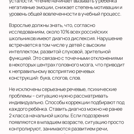
усталости. Чтение начинает вызывать у ребенка
негативные эмоции, снижает степень мотивации и
уровень общей вовлеченности в учебный процесс.
Взрослые должны знать, что, согласно
исследованиям, около 10% всех российских
школьников имеют диагноз дислексия. Нарушение
встречается в том числе у детей с высоким
интеллектом, развитой слуховой, зрительной
функцией. Это связано с точечными отклонениями
в некоторых центрах головного мозга, что приводит
к неправильному восприятию речевых
конструкций: букв, слогов, слов.
Не исключены серьезные речевые, психические
проблемы – ситуацию нужно рассматривать
индивидуально. Способы коррекции подбирают под
каждого ребёнка. Ставить диагноз можно не ранее
2 класса начальной школы. Если подозрения
появляются в младшем возрасте, ситуацию просто
контролируют, занимаются развитием речи,