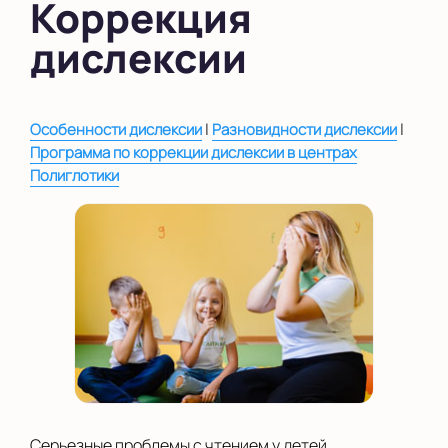
Коррекция
в Южном Бутово
дислексии
во Внуково
на Беломорской
|
|
Особенности дислексии
Разновидности дислексии
на Домодедовской
Программа по коррекции дислексии в центрах
Полиглотики
на Коломенской
в Московской
области
Показать на карте
Выбрать другой город
Серьезные проблемы с чтением у детей