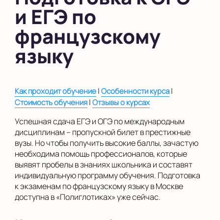
и ЕГЭ по
в Южном Бутово
французскому
во Внуково
языку
на Беломорской
на Домодедовской
|
|
Как проходит обучение
Особенности курса
на Коломенской
|
Стоимость обучения
Отзывы о курсах
в Московской
области
Успешная сдача ЕГЭ и ОГЭ по международным
дисциплинам – пропускной билет в престижные
Показать на карте
вузы. Но чтобы получить высокие баллы, зачастую
необходима помощь профессионалов, которые
Выбрать другой город
выявят пробелы в знаниях школьника и составят
индивидуальную программу обучения. Подготовка
к экзаменам по французскому языку в Москве
доступна в «Полиглотиках» уже сейчас.