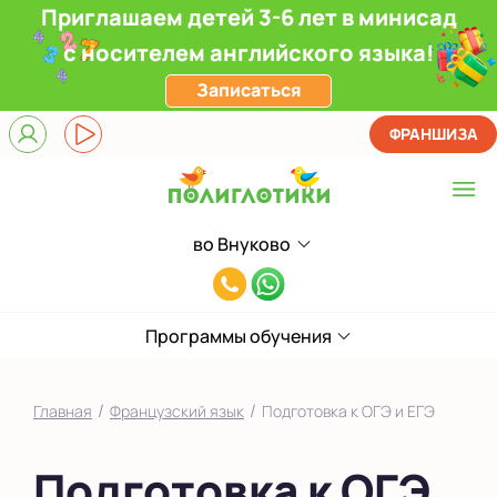
Приглашаем детей 3-6 лет в минисад
с носителем английского языка!
Записаться
ФРАНШИЗА
во Внуково
Выберите центр
8(991)949-
Верхние Лихоборы
11-
ЖК Прокшино
Программы обучения
55
Ломоносовский
/
/
Главная
Французский язык
Подготовка к ОГЭ и ЕГЭ
Филевский парк
Подготовка к ОГЭ
Якиманка