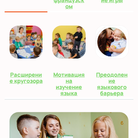
французск
ие игры
ом
Расширени
Мотивация
Преодолен
е кругозора
на
ие
изучение
языкового
языка
барьера