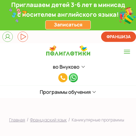
Приглашаем детей 3-6 лет в минисад
с носителем английского языка!
Записаться
ФРАНШИЗА
во Внуково
Выберите центр
8(991)949-
Верхние Лихоборы
11-
ЖК Прокшино
Программы обучения
55
Ломоносовский
Фили
/
/
Главная
Французский язык
Каникулярные программы
Якиманка