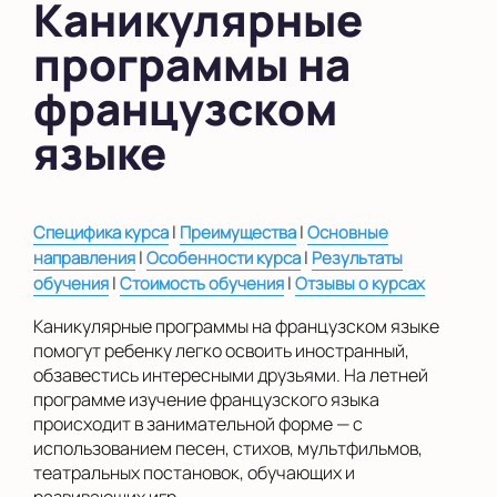
Каникулярные
в Южном Бутово
программы на
во Внуково
французском
на Беломорской
языке
на Домодедовской
на Коломенской
|
|
Специфика курса
Преимущества
Основные
в Московской
|
|
направления
Особенности курса
Результаты
области
|
|
обучения
Стоимость обучения
Отзывы о курсах
Показать на карте
Каникулярные программы на французском языке
помогут ребенку легко освоить иностранный,
Выбрать другой город
обзавестись интересными друзьями. На летней
программе изучение французского языка
происходит в занимательной форме — с
использованием песен, стихов, мультфильмов,
театральных постановок, обучающих и