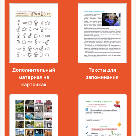
Дополнительный
Тексты для
материал на
запоминания
карточках