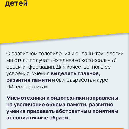
детей
в Южном Бутово
во Внуково
на Беломорской
на Домодедовской
С развитием телевидения и онлайн-технологий
на Коломенской
мы стали получать ежедневно колоссальный
в Московской
объем информации. Для качественного её
области
усвоения, умения
выделять главное,
развития памяти
и был разработан курс
Показать на карте
«Мнемотехника».
Выбрать другой город
Мнемотехники и эйдотехники направлены
на увеличение объема памяти, развитие
умения придавать абстрактным понятиям
ассоциативные образы.