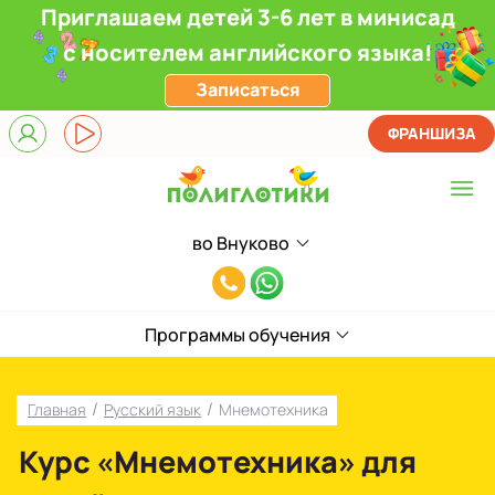
Приглашаем детей 3-6 лет в минисад
с носителем английского языка!
Записаться
ФРАНШИЗА
во Внуково
Выберите центр
8(991)949-
Верхние Лихоборы
11-
ЖК Прокшино
Программы обучения
55
Ломоносовский
/
/
Главная
Русский язык
Мнемотехника
Филевский парк
Курс «Мнемотехника» для
Якиманка