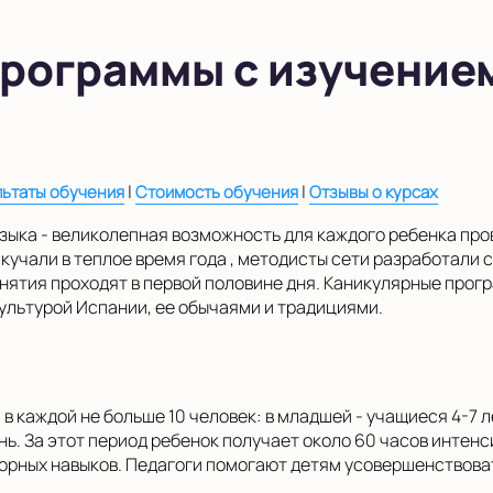
рограммы с изучение
|
|
льтаты обучения
Стоимость обучения
Отзывы о курсах
зыка - великолепная возможность для каждого ребенка пров
 скучали в теплое время года , методисты сети разработали
нятия проходят в первой половине дня. Каникулярные прог
ультурой Испании, ее обычаями и традициями.
 каждой не больше 10 человек: в младшей - учащиеся 4-7 лет
нь. За этот период ребенок получает около 60 часов интен
орных навыков. Педагоги помогают детям усовершенствова