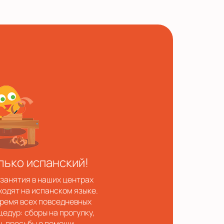
лько испанский!
 занятия в наших центрах
ходят на испанском языке.
время всех повседневных
цедур: сборы на прогулку,
ы, просьбы о помощи,