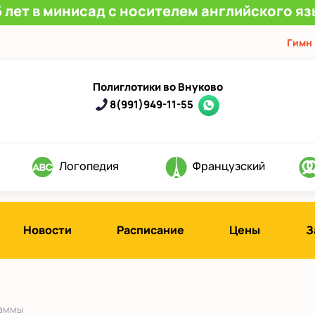
 лет в минисад с носителем английского яз
Гимн
Полиглотики во Внуково
8(991)949-11-55
Логопедия
Французский
Новости
Расписание
Цены
З
раммы