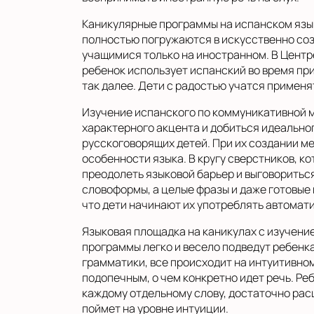
Каникулярные программы на испанском язы
полностью погружаются в искусственно со
учащимися только на иностранном. В Центре
ребенок использует испанский во время при
так далее. Дети с радостью учатся примен
Изучение испанского по коммуникативной м
характерного акцента и добиться идеально
русскоговорящих детей. При их создании м
особенности языка. В кругу сверстников, к
преодолеть языковой барьер и выговоритьс
словоформы, а целые фразы и даже готовые
что дети начинают их употреблять автомати
Языковая площадка на каникулах с изучение
программы легко и весело подведут ребенк
грамматики, все происходит на интуитивно
подопечным, о чем конкретно идет речь. Р
каждому отдельному слову, достаточно рас
поймет на уровне интуиции.