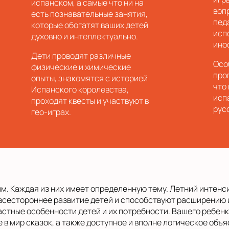
испанском, а самые что ни на
воп
есть познавательные занятия,
пед
которые обогатят ваших детей
исп
духовно и интеллектуально.
ино
Дети проводят различные
Осо
физические и химические
про
опыты, знакомятся с историей
что
Испанского королевства,
исп
проходят квесты и участвуют в
рус
гео-играх.
м. Каждая из них имеет определенную тему. Летний интенси
всестороннее развитие детей и способствуют расширению и
стные особенности детей и их потребности. Вашего ребен
в мир сказок, а также доступное и вполне логическое объ