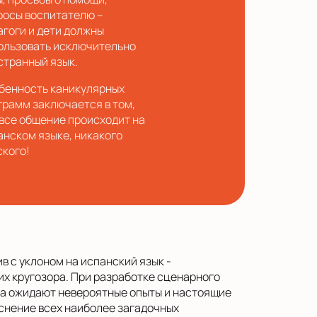
росы воспитателю –
агоги и дети должны
ользовать исключительно
странный язык.
бенность каникулярных
грамм заключается в том,
 все общение происходит на
анском языке, никакого
ского!
в с уклоном на испанский язык -
х кругозора. При разработке сценарного
ка ожидают невероятные опыты и настоящие
яснение всех наиболее загадочных