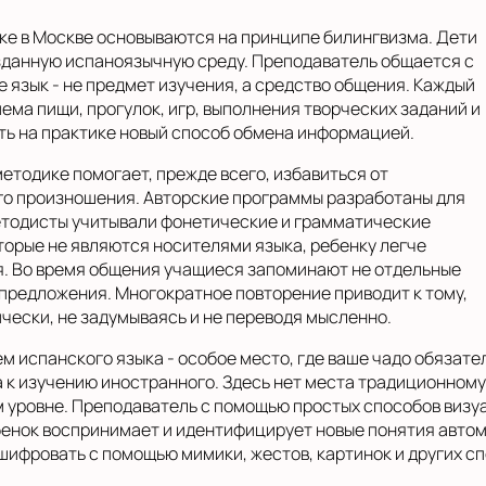
ке в Москве основываются на принципе билингвизма. Дети
зданную испаноязычную среду. Преподаватель общается с
 язык - не предмет изучения, а средство общения. Каждый
ема пищи, прогулок, игр, выполнения творческих заданий и
ять на практике новый способ обмена информацией.
етодике помогает, прежде всего, избавиться от
го произношения. Авторские программы разработаны для
етодисты учитывали фонетические и грамматические
оторые не являются носителями языка, ребенку легче
я. Во время общения учащиеся запоминают не отдельные
 предложения. Многократное повторение приводит к тому,
чески, не задумываясь и не переводя мысленно.
м испанского языка - особое место, где ваше чадо обязате
а к изучению иностранного. Здесь нет места традиционному
м уровне. Преподаватель с помощью простых способов визу
ебенок воспринимает и идентифицирует новые понятия автом
шифровать с помощью мимики, жестов, картинок и других сп