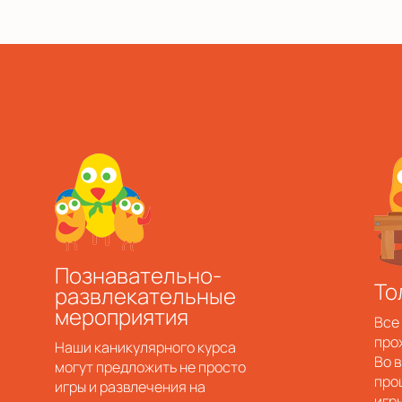
а
Познавательно-
То
развлекательные
мероприятия
Все
про
Наши каникулярного курса
Во 
могут предложить не просто
про
игры и развлечения на
игр