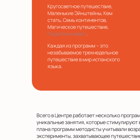
Кругосветное путешествие,
Маленькие Эйнштейны, Кем
стать, Семь континентов,
Магическое путешествие,
Пиратский квест
.
Каждая из программ – это
незабываемое трехнедельное
путешествие в мир испанского
языка.
Всего в Центре работает несколько програм
уникальные занятия, которые стимулируют 
плана программ методисты учитывали возра
эксперименты, захватывающее путешествие 