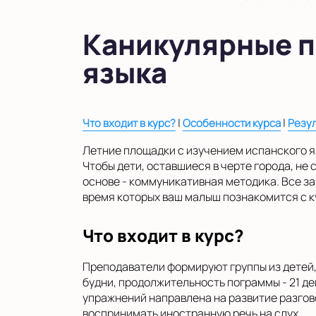
в Московской области
Показать на карте
Каникулярные п
Выбрать другой город
языка
|
|
Что входит в курс?
Особенности курса
Резу
Летние площадки с изучением испанского я
Чтобы дети, оставшиеся в черте города, не
основе - коммуникативная методика. Все за
время которых ваш малыш познакомится с к
Что входит в курс?
Преподаватели формируют группы из детей, в
будни, продолжительность пограммы - 21 де
упражнений направлена на развитие разгов
воспринимать иностранную речь на слух.