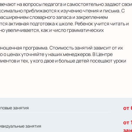
твечают на вопросы педагога и самостоятельно задают свои
ксимально приближаются к изучению чтения и письма. С
 расширением словарного запаса и закреплением
тся активная подготовка к школе. Ребенок учится читать и
но увеличивается, как и число грамматических
лноценная программа. Стоимость занятий зависит от их
 о ценах уточняйте у наших менеджеров. В Центре
иентов и тех, у кого двое и больше детей посещают уроки
от 
пповые занятия
от 
ивидуальные занятия
за