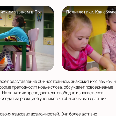
Как проходят занятия творческим английским языком в Полиглотиках в Сыктывкаре
рвое представление об иностранном, знакомит их с языком и
 форме преподносит новые слова, обсуждает повседневные
. На занятиях преподаватель свободно излагает свои
следит за реакцией учеников, чтобы речь была для них
своих языковых возможностей. Они более активно