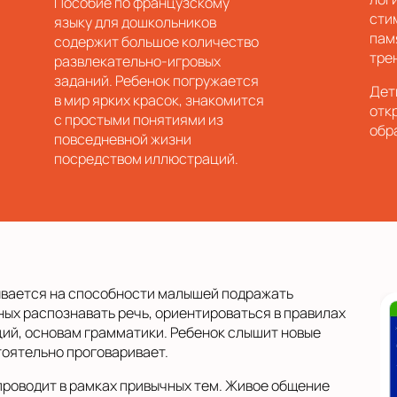
Пособие по французскому
сти
языку для дошкольников
пам
содержит большое количество
тре
развлекательно-игровых
заданий. Ребенок погружается
Дет
в мир ярких красок, знакомится
отк
с простыми понятиями из
обр
повседневной жизни
посредством иллюстраций.
вывается на способности малышей подражать
ых распознавать речь, ориентироваться в правилах
ий, основам грамматики. Ребенок слышит новые
тоятельно проговаривает.
роводит в рамках привычных тем. Живое общение