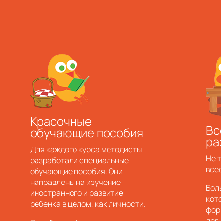
а
Красочные
Вс
обучающие пособия
ра
Для каждого курса методисты
Не т
разработали специальные
все
обучающие пособия. Они
направлены на изучение
Бол
иностранного и развитие
кот
ребенка в целом, как личности.
фор
лог