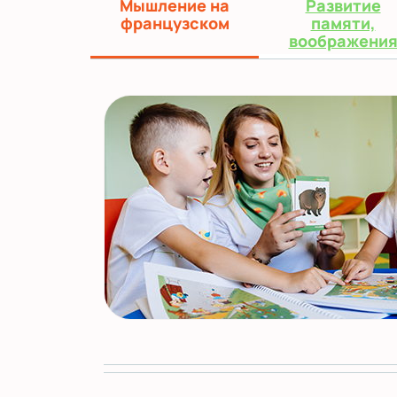
Мышление на
Развитие
французском
памяти,
воображени