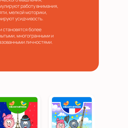
мулируют работу внимания,
яти, мелкой моторики,
нируют усидчивость.
и становятся более
рытыми, многогранными и
азованными личностями.