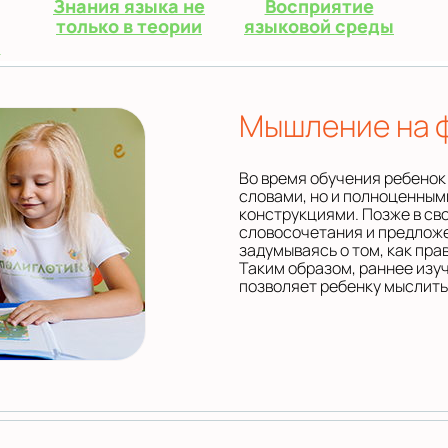
Знания языка не
Восприятие
только в теории
языковой среды
я
Мышление на 
Во время обучения ребенок
словами, но и полноценным
конструкциями. Позже в св
словосочетания и предложе
задумываясь о том, как пра
Таким образом, раннее изу
позволяет ребенку мыслить 