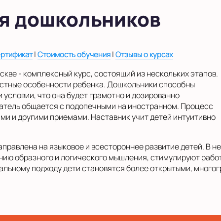
я дошкольников
|
|
ртификат
Стоимость обучения
Отзывы о курсах
кве - комплексный курс, состоящий из нескольких этапов.
астные особенности ребенка. Дошкольники способны
 условии, что она будет грамотно и дозированно
ватель общается с подопечными на иностранном. Процесс
ми и другими приемами. Наставник учит детей интуитивно
правлена на языковое и всестороннее развитие детей. В н
ию образного и логического мышления, стимулируют работ
альному подходу дети становятся более открытыми, много