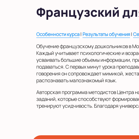
в Московской области
Французский дл
Показать на карте
Выбрать другой город
|
|
Особенности курса
Результаты обучения
Се
Обучение французскому дошкольников в Мос
Каждый учитывает психологические и возр
усваивать большие объемы информации, при
подаваться. С первых минут урока препода
говорения он сопровождает мимикой, жеста
распознавать малознакомый язык.
Авторская программа методистов Центра на
заданий, которые способствуют формирован
тренируют усидчивость. Благодаря универс