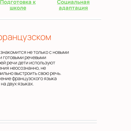
Подготовка к
Социальная
школе
адаптация
французском
 знакомится не только с новыми
и готовыми речевыми
оей речи дети используют
ния неосознанно, не
вильно выстроить свою речь.
чение французского языка
на двух языках.