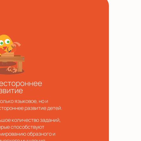
естороннее
звитие
олько языковое, но и
стороннее развитие детей.
ьшое количество заданий,
орые способствуют
мированию образного и
ического мышления,