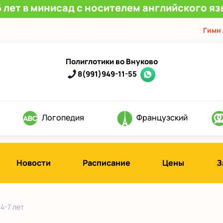
 лет в минисад с носителем английского яз
Гимн
Полиглотики во Внуково
8(991)949-11-55
Логопедия
Французский
Новости
Расписание
Цены
З
4-7 лет