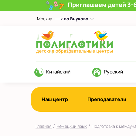
Приглашаем детей 3-6
Москва
во Внуково
Выберите центр
Верхние Лихоборы
ЖК Прокшино
Ломоносовский
Фили
Китайский
Русский
Якиманка
в Южном Бутово
во Внуково
Наш центр
Преподаватели
на Беломорской
на Домодедовской
/
/
Главная
Немецкий язык
Подготовка к междун
на Коломенской