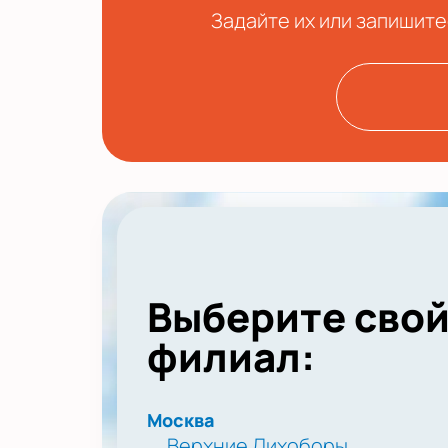
Задайте их или запишите
Выберите сво
филиал:
Москва
Верхние Лихоборы