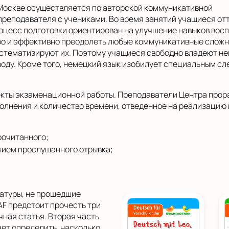
Москве осуществляется по авторской коммуникативной
преподавателя с учениками. Во время занятий учащиеся от
цесс подготовки ориентирован на улучшение навыков воспр
ро и эффективно преодолеть любые коммуникативные сложн
истематизируют их. Поэтому учащиеся свободно владеют н
воду. Кроме того, немецкий язык изобилует специальным сл
екты экзаменационной работы. Преподаватели Центра прор
олнения и количество времени, отведенное на реализацию
рочитанного;
нием прослушанного отрывка;
атуры, не прошедшие
F предстоит прочесть три
чная статья. Вторая часть
ает определить, насколько