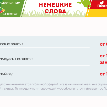
от 
пповые занятия
от 
ивидуальные занятия
за
от 
ский сад
едложение не является публичной офертой. Указана минимальная цена обуче
й и скидок. Точную цену на интересующий курс обучения уточняйте в центре П