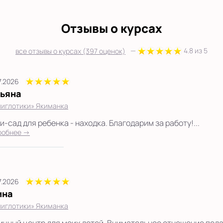
Отзывы о курсах
—
4.8 из 5
все отзывы о курсах (397 оценок)
7.2026
тьяна
иглотики» Якиманка
-сад для ребенка - находка. Благодарим за работу!...
робнее →
7.2026
ина
иглотики» Якиманка