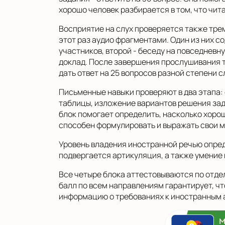
хорошо человек разбирается в том, что чита
Восприятие на слух проверяется также тре
этот раз аудио фрагментами. Один из них с
участников, второй - беседу на повседневну
доклад. После завершения прослушивания 
дать ответ на 25 вопросов разной степени 
Письменные навыки проверяют в два этапа:
таблицы, изложение вариантов решения за
блок помогает определить, насколько хоро
способен формулировать и выражать свои м
Уровень владения иностранной речью опре
подвергается артикуляция, а также умение
Все четыре блока аттестовываются по отде
балл по всем направлениям гарантирует, чт
информацию о требованиях к иностранным 