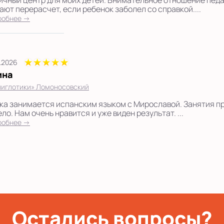
ичный центр для моих детей. Внимательное отношение педа
ают перерасчет, если ребенок заболел со справкой....
робнее →
7.2026
ина
иглотики» Ломоносовский
ка занимается испанским языком с Мирославой. Занятия п
ло. Нам очень нравится и уже виден результат. ...
робнее →
Остались вопросы?