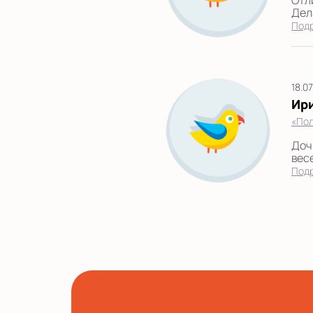
Отл
Дел
Под
18.0
Ир
«Пол
Доч
весе
Под