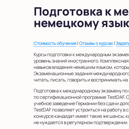
в Московской области
Подготовка к м
Показать на карте
немецкому язы
Выбрать другой город
|
|
Стоимость обучения
Отзывы о курсах
Задат
Курсы подготовки к международным экзаме
уровень знаний иностранного. Комплексна
навыков владения немецким языком, котор
Экзаменационные задания международного 
читать, писать, говорить и воспринимать на
Подготовка к международному экзамену по
по сертификационной программе TestDAF. 
учебное заведение Германии без сдачи доп
TestDAF позволяет устроиться на работу в
конкурсе кандидат имеет такие же шансы, к
не нуждается в регулярном подтверждении.