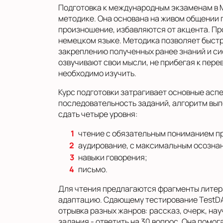
Подготовка к международным экзаменам в 
методике. Она основана на живом общении 
произношение, избавляются от акцента. Про
немецком языке. Методика позволяет быст
закреплению полученных ранее знаний и с
озвучивают свои мысли, не прибегая к пере
необходимо изучить.
Курс подготовки затрагивает основные асп
последовательность заданий, алгоритм вып
сдать четыре уровня:
чтение с обязательным пониманием п
аудирование, с максимальным осозна
навыки говорения;
письмо.
Для чтения предлагаются фрагменты литер
адаптацию. Сдающему тестирование TestDA
отрывка разных жанров: рассказ, очерк, нау
задания - ответить на 30 вопрос. Она помог