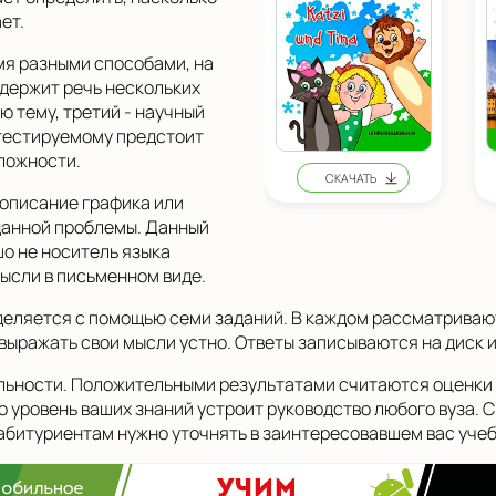
ет.
мя разными способами, на
одержит речь нескольких
ю тему, третий - научный
тестируемому предстоит
сложности.
 описание графика или
данной проблемы. Данный
шо не носитель языка
ысли в письменном виде.
деляется с помощью семи заданий. В каждом рассматривают
 выражать свои мысли устно. Ответы записываются на диск
льности. Положительными результатами считаются оценки 
о уровень ваших знаний устроит руководство любого вуза. 
абитуриентам нужно уточнять в заинтересовавшем вас учеб