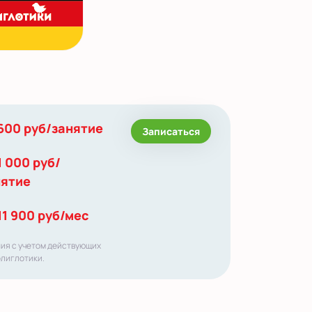
600 руб/занятие
Записаться
1 000 руб/
нятие
11 900 руб/мес
ния с учетом действующих
олиглотики.