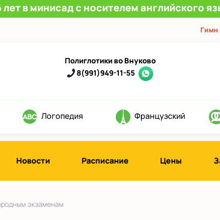
 лет в минисад с носителем английского яз
Гимн
Полиглотики во Внуково
8(991)949-11-55
Логопедия
Французский
Новости
Расписание
Цены
З
ародным экзаменам