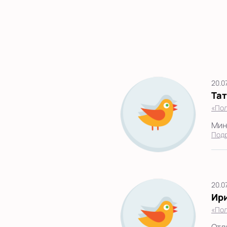
20.0
Та
«Пол
Мини
Под
20.0
Ир
«Пол