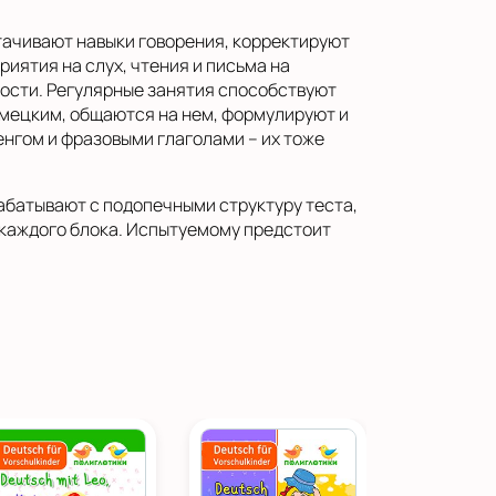
тачивают навыки говорения, корректируют
иятия на слух, чтения и письма на
ости. Регулярные занятия способствуют
емецким, общаются на нем, формулируют и
енгом и фразовыми глаголами – их тоже
абатывают с подопечными структуру теста,
 каждого блока. Испытуемому предстоит