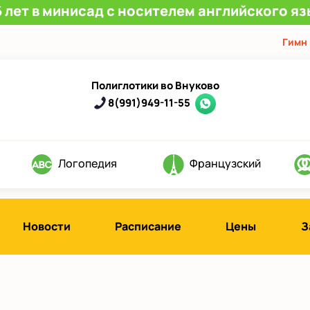
 лет в минисад с носителем английского яз
Гимн
Полиглотики во Внуково
8(991)949-11-55
Логопедия
Французский
Новости
Расписание
Цены
З