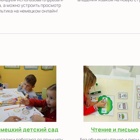
, а можно устроить просмотр
льтика на немецком онлайн!
мецкий детский сад
Чтение и письмо
садики работают по принципу
Без обучения чтению и пись