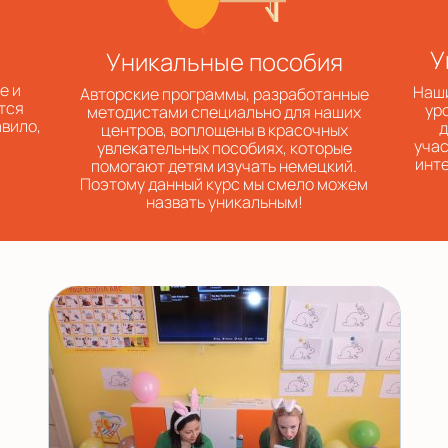
У
Уникальные пособия
е и
Наши
Авторские программы, разработанные
тся
ур
методистами специально для наших
авило,
д
центров, воплощены в красочных
учас
увлекательных пособиях, которые
инте
помогают детям изучать немецкий.
Поэтому данный курс мы смело можем
назвать уникальным!