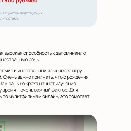
11 900 руб/мес
ния с учетом действующих
олиглотики.
ая высокая способность к запоминанию
иностранную речь.
 мир и иностранный язык через игру.
. Очень важно понимать, что с рождения
 Чем раньше кроха начнет изучение
 время – очень важный фактор. Для
ь по мультфильмам онлайн, это помогает