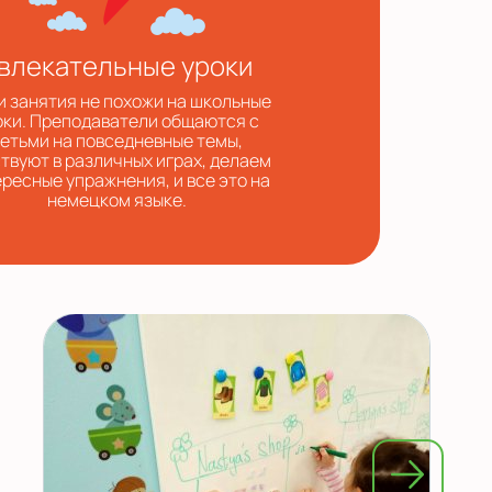
влекательные уроки
 занятия не похожи на школьные
оки. Преподаватели общаются с
етьми на повседневные темы,
твуют в различных играх, делаем
ресные упражнения, и все это на
немецком языке.