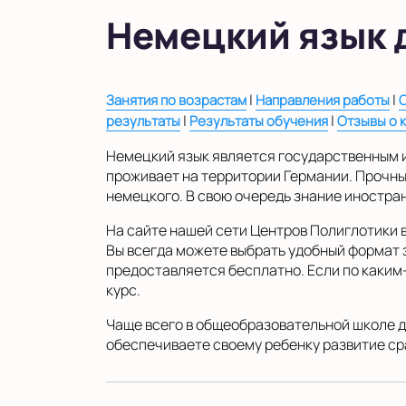
в Московской области
Немецкий язык 
Показать на карте
Выбрать другой город
|
|
Занятия по возрастам
Направления работы
|
|
результаты
Результаты обучения
Отзывы о 
Немецкий язык является государственным и
проживает на территории Германии. Прочны
немецкого. В свою очередь знание иностра
На сайте нашей сети Центров Полиглотики 
Вы всегда можете выбрать удобный формат 
предоставляется бесплатно. Если по каким-
курс.
Чаще всего в общеобразовательной школе д
обеспечиваете своему ребенку развитие сра