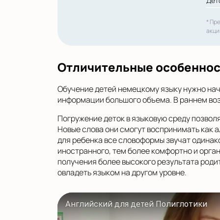
Дет
* Пр
акци
Отличительные особенно
Обучение детей немецкому языку нужно нач
информации большого объема. В раннем воз
Погружение деток в языковую среду позвол
Новые слова они смогут воспринимать как 
для ребенка все словоформы звучат одинак
иностранного, тем более комфортно и орга
получения более высокого результата роди
овладеть языком на другом уровне.
Английский для детей Полиглотики