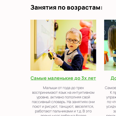
Занятия по возрастам:
Самые маленькие до 3х лет
До
Малыши от года до трех
Самое 
воспринимают язык на интуитивном
К п
уровне, активно пополняя свой
упра
пассивный словарь. На занятиях они
по ч
поют и рисуют, танцуют, веселятся,
усидч
работают пальчиками и т.д. В это
з
время мозг ребенка более
реком