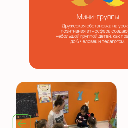
Мини-группы
Дружеская обстановка на урок
позитивная атмосфера создаю
небольшой группой детей, как пр
до 6 человек и педагогом.