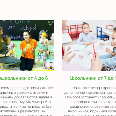
школьники от 4 до 6
Школьники от 7 до 
время для подготовки к школе.
Наши занятия прекрасно
ривычным урокам с играми и
дополнение к школьной прогр
жнениям добавляются задания
Помогая устранить пробелы,
тению и письму. Мы учим ребят
преподаватели значитель
ивости и внимательности. Для
расширяют словарный зап
акрепления результата мы
школьников, поднимая уров
ендуем использовать фразы и
владения языком на новую ст