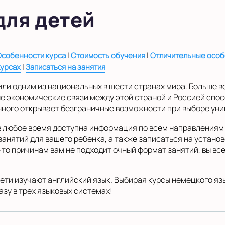
для детей
|
|
Особенности курса
Стоимость обучения
Отличительные осо
|
курсах
Записаться на занятия
ли одним из национальных в шести странах мира. Больше 
е экономические связи между этой страной и Россией спо
нного открывает безграничные возможности при выборе уни
в любое время доступна информация по всем направлениям 
занятий для вашего ребенка, а также записаться на устано
то причинам вам не подходит очный формат занятий, вы все
ети изучают английский язык. Выбирая курсы немецкого язы
зу в трех языковых системах!