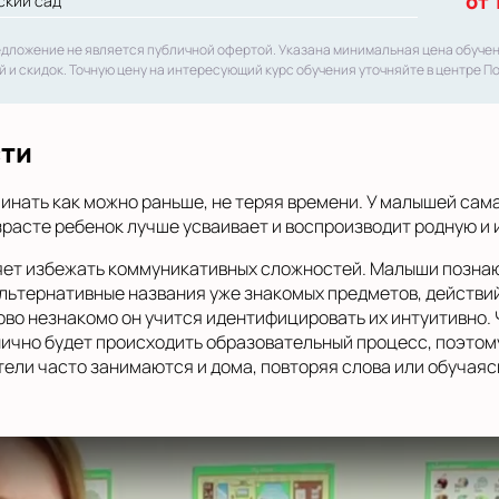
от 
ский сад
едложение не является публичной офертой. Указана минимальная цена обуче
й и скидок. Точную цену на интересующий курс обучения уточняйте в центре П
сти
инать как можно раньше, не теряя времени. У малышей сам
расте ребенок лучше усваивает и воспроизводит родную и 
яет избежать коммуникативных сложностей. Малыши познают
альтернативные названия уже знакомых предметов, действий
ово незнакомо он учится идентифицировать их интуитивно.
нично будет происходить образовательный процесс, поэтому
тели часто занимаются и дома, повторяя слова или обучаяс