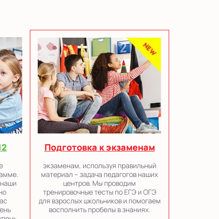
Подготовка к экзаменам
12
экзаменам, используя правильный
е
материал – задача педагогов наших
амме.
центров. Мы проводим
 наши
тренировочные тесты по ЕГЭ и ОГЭ
но
для взрослых школьников и помогаем
ас
восполнить пробелы в знаниях.
ень
упень.