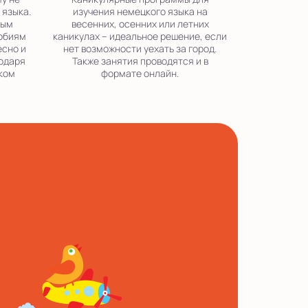
 языка.
изучения немецкого языка на
ным
весенних, осенних или летних
обиям
каникулах – идеальное решение, если
есно и
нет возможности уехать за город.
годаря
Также занятия проводятся и в
ком
формате онлайн.