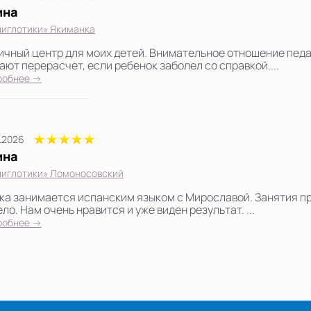
ина
иглотики» Якиманка
ичный центр для моих детей. Внимательное отношение педа
ают перерасчет, если ребенок заболел со справкой....
робнее →
7.2026
ина
иглотики» Ломоносовский
ка занимается испанским языком с Мирославой. Занятия п
ло. Нам очень нравится и уже виден результат. ...
робнее →