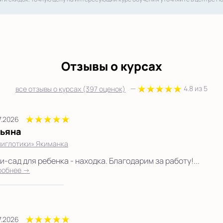
Отзывы о курсах
—
4.8 из 5
все отзывы о курсах (397 оценок)
7.2026
тьяна
иглотики» Якиманка
-сад для ребенка - находка. Благодарим за работу!...
робнее →
7.2026