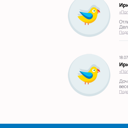
Ир
«Пол
Отл
Дел
Под
18.0
Ир
«Пол
Доч
весе
Под