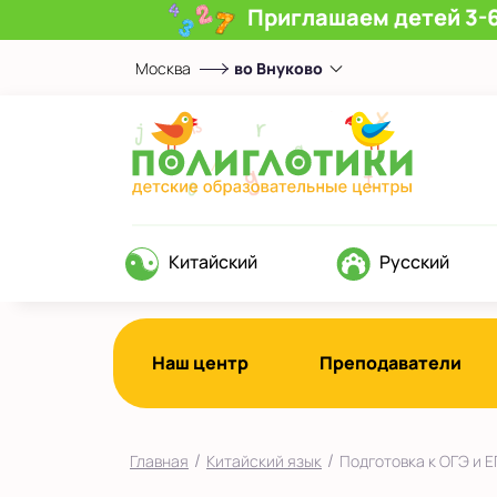
Приглашаем детей 3-6
Москва
во Внуково
Выберите центр
Верхние Лихоборы
ЖК Прокшино
Ломоносовский
Филевский парк
Китайский
Русский
Якиманка
в Южном Бутово
во Внуково
Наш центр
Преподаватели
на Беломорской
на Домодедовской
/
/
Главная
Китайский язык
Подготовка к ОГЭ и Е
на Коломенской