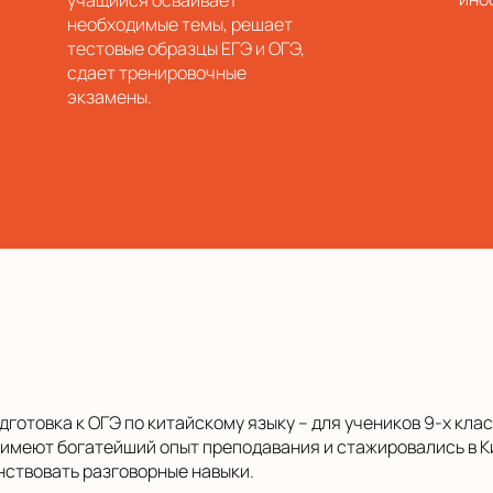
учащийся осваивает
необходимые темы, решает
тестовые образцы ЕГЭ и ОГЭ,
сдает тренировочные
экзамены.
дготовка к ОГЭ по китайскому языку – для учеников 9-х кла
имеют богатейший опыт преподавания и стажировались в Ки
ствовать разговорные навыки.