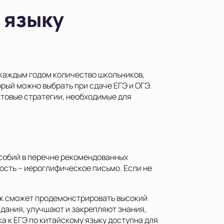
 языку
 каждым годом количество школьников,
орый можно выбрать при сдаче ЕГЭ и ОГЭ.
стовые стратегии, необходимые для
особий в перечне рекомендованных
ость – иероглифическое письмо. Если не
ик сможет продемонстрировать высокий
дания, улучшают и закрепляют знания,
а к ЕГЭ по китайскому языку доступна для