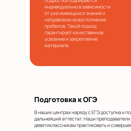
подростка подбирается
индивидуально в зависимости
от уже имеющихся знаний и
направлена на восполнение
пробелов. Такой подход
гарантирует качественное
усвоение и закрепление
материала.
Подготовка к ОГЭ
В наших центрах наряду с ЕГЭ доступна и по
дальнейший аттестат. Наши преподаватели 
девятиклассникам практиковать и совершен