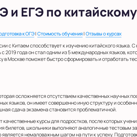
Э и ЕГЭ по китайскому
|
|
одготовка к ОГЭ
Стоимость обучения
Отзывы о курсах
ии с Китаем способствует к изучению китайского языка. С
 с 2019 года он стал одним из 5 международных языков, кот
ку в Москве поможет быстро сформировать и отработать те
которая осложняется отсутствием качественных научных п
ных языков, он имеет совершенно иную структуру и особенн
ешная сдача экзамена становится проблематичной.
 качественные курсы для подростков, после которых учен
я билетов, школьники выполняют аналогичные тестовым за
о является немаловажным шагом на пути к успеху. Подготовк