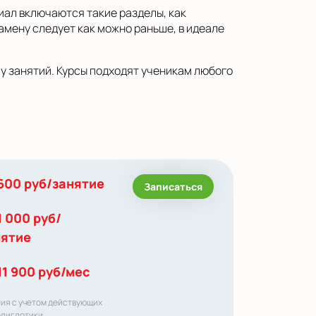
иал включаются такие разделы, как
замену следует как можно раньше, в идеале
му занятий. Курсы подходят ученикам любого
600 руб/занятие
Записаться
1 000 руб/
нятие
11 900 руб/мес
ния с учетом действующих
олиглотики.