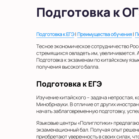
в Московской области
Подготовка к ОГ
Показать на карте
Выбрать другой город
|
|
Подготовка к ЕГЭ
Преимущества обучения
П
Тесное экономическое сотрудничество Росс
стремящихся овладеть им, увеличивается. А
Подготовка к экзаменам по китайскому язы
получения высокого балла.
Подготовка к ЕГЭ
Изучение китайского – задача непростая, 
Минобрнауки. В отличие от других иностран
начать заблаговременную подготовку, усп
Языковые центры «Полиглотики» предлагают
экзаменационный бал. Получая опыт решени
приобретают уверенность в своих силах, чт