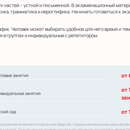
ух частей – устной и письменной. В экзаменационный матер
сика, грамматика и иероглифика. Начинать готовиться к эк
фик. Человек может выбирать удобное для него время и те
я в группах и индивидуальные с репетитором.
от 
пповые занятия
от 
ивидуальные занятия
за
от 
ский сад
едложение не является публичной офертой. Указана минимальная цена обуче
й и скидок. Точную цену на интересующий курс обучения уточняйте в центре П