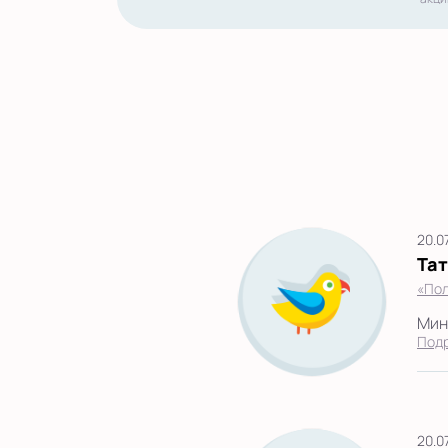
20.0
Та
«Пол
Мини
Под
20.0