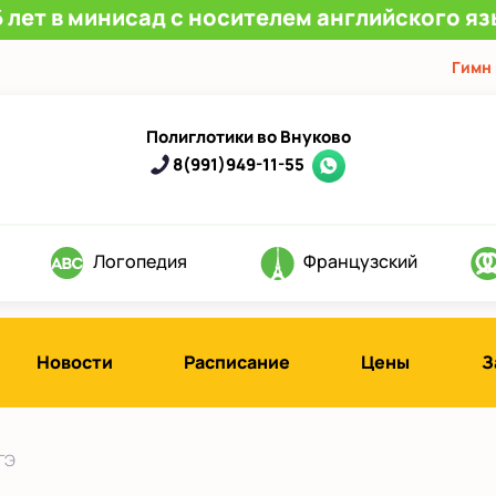
 лет в минисад с носителем английского яз
Гимн
Полиглотики во Внуково
8(991)949-11-55
Логопедия
Французский
Новости
Расписание
Цены
З
ГЭ