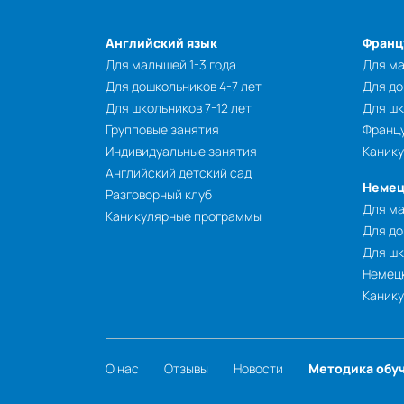
Английский язык
Франц
Для малышей 1-3 года
Для ма
Для дошкольников 4-7 лет
Для до
Для школьников 7-12 лет
Для шк
Групповые занятия
Францу
Индивидуальные занятия
Каник
Английский детский сад
Немец
Разговорный клуб
Для ма
Каникулярные программы
Для до
Для шк
Немецк
Каник
О нас
Отзывы
Новости
Методика обу