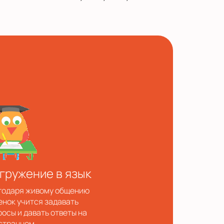
гружение в язык
годаря живому общению
енок учится задавать
росы и давать ответы на
странном.