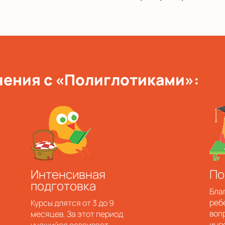
ения с «Полиглотиками»:
Интенсивная
По
подготовка
Бла
реб
Курсы длятся от 3 до 9
воп
месяцев. За этот период
ино