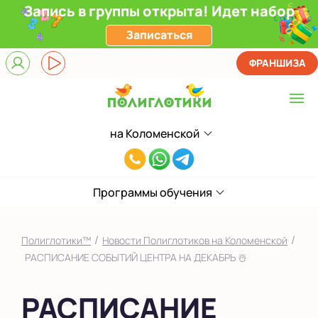
Запись в группы открыта! Идет набор
Записаться
ФРАНШИЗА
на Коломенской
Выберите центр
8(929)520-
Верхние Лихоборы
00-
ЖК Прокшино
Программы обучения
80
Ломоносовский
/
/
Полиглотики™
Новости Полиглотиков на Коломенской
Фили
РАСПИСАНИЕ СОБЫТИЙ ЦЕНТРА НА ДЕКАБРЬ ☃️
Якиманка
РАСПИСАНИЕ
в Южном Бутово