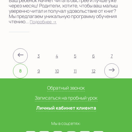
Ваш ребенок начнет читать быстрее и лучше уже
через месяц! Родители, хотите, чтобы ваш малыш
уверенно читал и получал удовольствие от книг?
Мы предлагаем уникальную программу обучения
чтению...
Подробнее →
←
3
4
5
6
7
→
8
9
10
11
12
Обратный звонок
Записаться на пробный урок
Личный кабинет клиента
Мы в соцсетях: