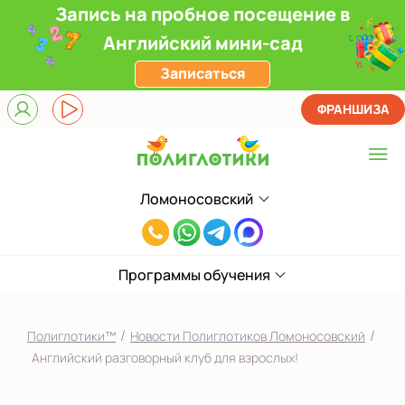
Запись на пробное посещение в
Английский мини-сад
Записаться
ФРАНШИЗА
Ломоносовский
Выберите центр
8(916)241-
Верхние Лихоборы
00-
ЖК Прокшино
Программы обучения
33
Ломоносовский
/
/
Полиглотики™
Новости Полиглотиков Ломоносовский
Фили
Английский разговорный клуб для взрослых!
Якиманка