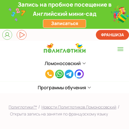
Запись на пробное посещение в
Английский мини-сад
Записаться
ФРАНШИЗА
Ломоносовский
Выберите центр
8(916)241-
Верхние Лихоборы
00-
ЖК Прокшино
Программы обучения
33
Ломоносовский
/
/
Полиглотики™
Новости Полиглотиков Ломоносовский
Фили
Открыта запись на занятия по французскому языку
Якиманка